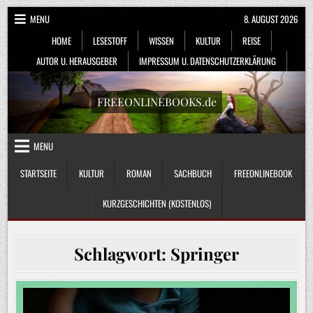
Skip
MENU
8. AUGUST 2026
to
HOME
LESESTOFF
WISSEN
KULTUR
REISE
content
AUTOR U. HERAUSGEBER
IMPRESSUM U. DATENSCHUTZERKLÄRUNG
FREEONLINEBOOKS.de
MENU
STARTSEITE
KULTUR
ROMAN
SACHBUCH
FREEONLINEBOOK
KURZGESCHICHTEN (KOSTENLOS)
Schlagwort:
Springer