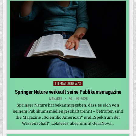
LITERATURNEWZS
Posted
in
Springer Nature verkauft seine Publikumsmagazine
MANAGER
24. JUNI 2026
Springer Nature hat bekanntgegeben, dass es sich von
seinem Publikumsmediengeschäft trennt – betroffen sind
die Magazine „Scientific American“ und „Spektrum der
Wissenschaft“. Letzteres übernimmt GeraNova…