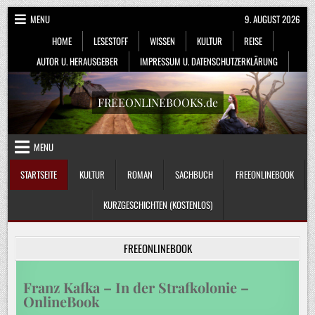
Skip
MENU
9. AUGUST 2026
to
HOME
LESESTOFF
WISSEN
KULTUR
REISE
content
AUTOR U. HERAUSGEBER
IMPRESSUM U. DATENSCHUTZERKLÄRUNG
FREEONLINEBOOKS.de
MENU
STARTSEITE
KULTUR
ROMAN
SACHBUCH
FREEONLINEBOOK
KURZGESCHICHTEN (KOSTENLOS)
FREEONLINEBOOK
Franz Kafka – In der Strafkolonie –
OnlineBook