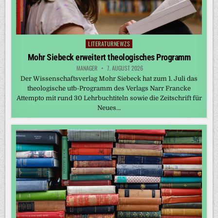
LITERATURNEWZS
Posted
in
Mohr Siebeck erweitert theologisches Programm
MANAGER
7. AUGUST 2026
Der Wissenschaftsverlag Mohr Siebeck hat zum 1. Juli das
theologische utb-Programm des Verlags Narr Francke
Attempto mit rund 30 Lehrbuchtiteln sowie die Zeitschrift für
Neues…