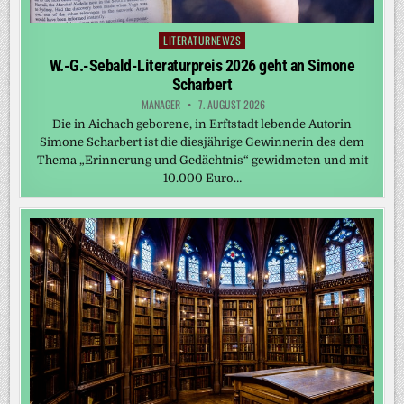
LITERATURNEWZS
Posted
in
W.-G.-Sebald-Literaturpreis 2026 geht an Simone
Scharbert
MANAGER
7. AUGUST 2026
Die in Aichach geborene, in Erftstadt lebende Autorin
Simone Scharbert ist die diesjährige Gewinnerin des dem
Thema „Erinnerung und Gedächtnis“ gewidmeten und mit
10.000 Euro…