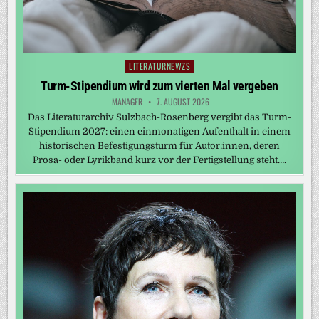
LITERATURNEWZS
Posted
in
Turm-Stipendium wird zum vierten Mal vergeben
MANAGER
7. AUGUST 2026
Das Literaturarchiv Sulzbach-Rosenberg vergibt das Turm-
Stipendium 2027: einen einmonatigen Aufenthalt in einem
historischen Befestigungsturm für Autor:innen, deren
Prosa- oder Lyrikband kurz vor der Fertigstellung steht….