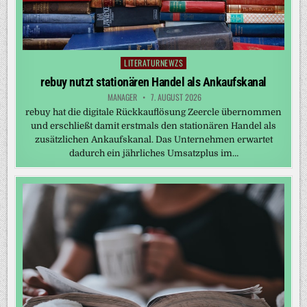
LITERATURNEWZS
Posted
in
rebuy nutzt stationären Handel als Ankaufskanal
MANAGER
7. AUGUST 2026
rebuy hat die digitale Rückkauflösung Zeercle übernommen
und erschließt damit erstmals den stationären Handel als
zusätzlichen Ankaufskanal. Das Unternehmen erwartet
dadurch ein jährliches Umsatzplus im…