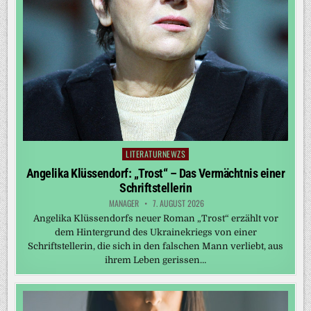
LITERATURNEWZS
Posted
in
Angelika Klüssendorf: „Trost“ – Das Vermächtnis einer
Schriftstellerin
MANAGER
7. AUGUST 2026
Angelika Klüssendorfs neuer Roman „Trost“ erzählt vor
dem Hintergrund des Ukrainekriegs von einer
Schriftstellerin, die sich in den falschen Mann verliebt, aus
ihrem Leben gerissen…