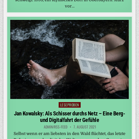
vor…
LESEPROBEN
Posted
in
Jan Kowalsky: Als Schisser durchs Netz – Eine Berg-
und Digitalfahrt der Gefühle
ADMIN/RSS-FEED
7. AUGUST 2021
Selbst wenn er am liebsten in den Wald flüchtet, das letzte