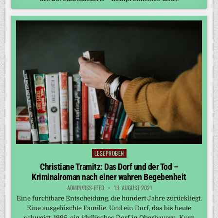
LESEPROBEN
Posted
in
Christiane Tramitz: Das Dorf und der Tod –
Kriminalroman nach einer wahren Begebenheit
ADMIN/RSS-FEED
13. AUGUST 2021
Eine furchtbare Entscheidung, die hundert Jahre zurückliegt.
Eine ausgelöschte Familie. Und ein Dorf, das bis heute
schweigt. 1995, ein idyllisches Dorf in Oberbayern. Kurz