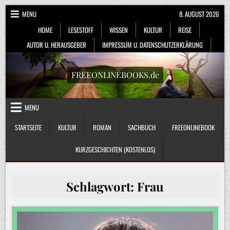
Skip
MENU
8. AUGUST 2026
to
HOME
LESESTOFF
WISSEN
KULTUR
REISE
content
AUTOR U. HERAUSGEBER
IMPRESSUM U. DATENSCHUTZERKLÄRUNG
FREEONLINEBOOKS.de
MENU
STARTSEITE
KULTUR
ROMAN
SACHBUCH
FREEONLINEBOOK
KURZGESCHICHTEN (KOSTENLOS)
Schlagwort:
Frau