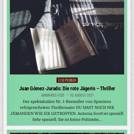
LESEPROBEN
Posted
in
Juan Gómez-Jurado: Die rote Jägerin – Thriller
ADMIN/RSS-FEED
16. AUGUST 2021
Der spektakuläre Nr.-1-Bestseller von Spaniens
erfolgreichstem Thrillerautor DU HAST NOCH NIE
JEMANDEN WIE SIE GETROFFEN. Antonia Scott ist speziell.
Sehr speziell. Sie ist keine Polizistin…