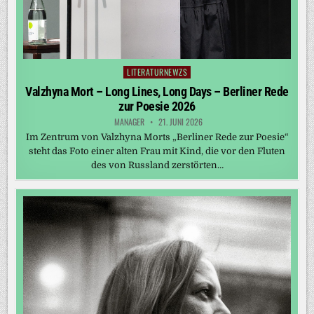
LITERATURNEWZS
Posted
in
Valzhyna Mort – Long Lines, Long Days – Berliner Rede
zur Poesie 2026
MANAGER
21. JUNI 2026
Im Zentrum von Valzhyna Morts „Berliner Rede zur Poesie“
steht das Foto einer alten Frau mit Kind, die vor den Fluten
des von Russland zerstörten…