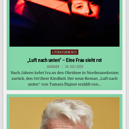
LITERATURNEWZS
Posted
in
„Luft nach unten“ – Eine Frau sieht rot
MANAGER
28. JULI 2026
Nach Jahren kehrt Iva an den Ohridsee in Nordmazedonien
zurück, den Ort ihrer Kindheit. Der neue Roman „Luft nach
unten“ von Tamara Štajner erzählt von…