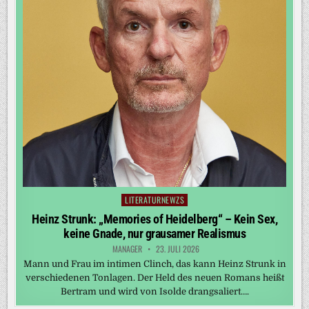
LITERATURNEWZS
Posted
in
Heinz Strunk: „Memories of Heidelberg“ – Kein Sex,
keine Gnade, nur grausamer Realismus
MANAGER
23. JULI 2026
Mann und Frau im intimen Clinch, das kann Heinz Strunk in
verschiedenen Tonlagen. Der Held des neuen Romans heißt
Bertram und wird von Isolde drangsaliert….