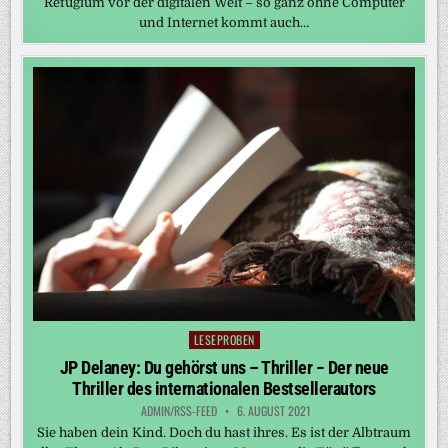
Refugium vor der digitalen Welt – so ganz ohne Computer
und Internet kommt auch…
LESEPROBEN
Posted
in
JP Delaney: Du gehörst uns – Thriller − Der neue
Thriller des internationalen Bestsellerautors
ADMIN/RSS-FEED
6. AUGUST 2021
Sie haben dein Kind. Doch du hast ihres. Es ist der Albtraum