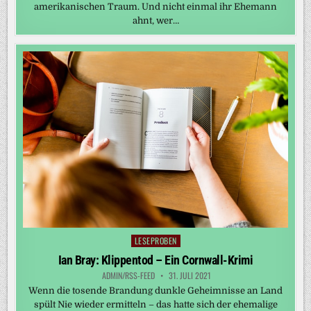
amerikanischen Traum. Und nicht einmal ihr Ehemann
ahnt, wer…
LESEPROBEN
Posted
in
Ian Bray: Klippentod – Ein Cornwall-Krimi
ADMIN/RSS-FEED
31. JULI 2021
Wenn die tosende Brandung dunkle Geheimnisse an Land
spült Nie wieder ermitteln – das hatte sich der ehemalige