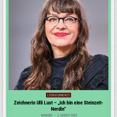
LITERATURNEWZS
Posted
in
Zeichnerin Ulli Lust – „Ich bin eine Steinzeit-
Nerdin“
MANAGER
2. AUGUST 2026