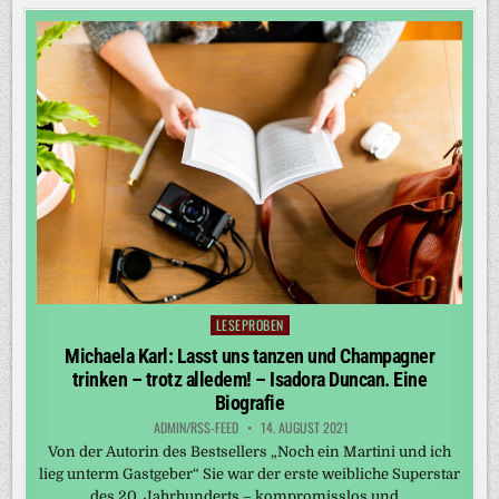
LESEPROBEN
Posted
in
Michaela Karl: Lasst uns tanzen und Champagner
trinken – trotz alledem! – Isadora Duncan. Eine
Biografie
ADMIN/RSS-FEED
14. AUGUST 2021
Von der Autorin des Bestsellers „Noch ein Martini und ich
lieg unterm Gastgeber“ Sie war der erste weibliche Superstar
des 20. Jahrhunderts – kompromisslos und…