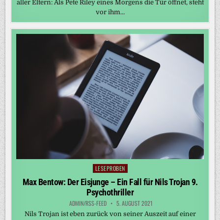
aller Eltern: Als Pete Riley eines Morgens die Tür öffnet, steht
vor ihm…
LESEPROBEN
Posted
in
Max Bentow: Der Eisjunge – Ein Fall für Nils Trojan 9.
Psychothriller
ADMIN/RSS-FEED
5. AUGUST 2021
Nils Trojan ist eben zurück von seiner Auszeit auf einer