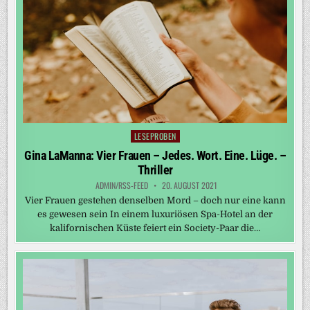
LESEPROBEN
Posted
in
Gina LaManna: Vier Frauen – Jedes. Wort. Eine. Lüge. –
Thriller
ADMIN/RSS-FEED
20. AUGUST 2021
Vier Frauen gestehen denselben Mord – doch nur eine kann
es gewesen sein In einem luxuriösen Spa-Hotel an der
kalifornischen Küste feiert ein Society-Paar die…