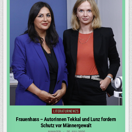
LITERATURNEWZS
Posted
in
Frauenhass – Autorinnen Tekkal und Lunz fordern
Schutz vor Männergewalt
MANAGER
25. JULI 2026