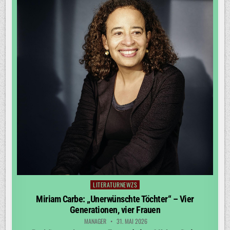
LITERATURNEWZS
Posted
in
Miriam Carbe: „Unerwünschte Töchter“ – Vier
Generationen, vier Frauen
MANAGER
31. MAI 2026