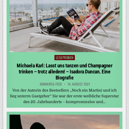
LESEPROBEN
Posted
in
Michaela Karl: Lasst uns tanzen und Champagner
trinken – trotz alledem! – Isadora Duncan. Eine
Biografie
ADMIN/RSS-FEED
14. AUGUST 2021
Von der Autorin des Bestsellers „Noch ein Martini und ich
lieg unterm Gastgeber“ Sie war der erste weibliche Superstar
des 20. Jahrhunderts – kompromisslos und…