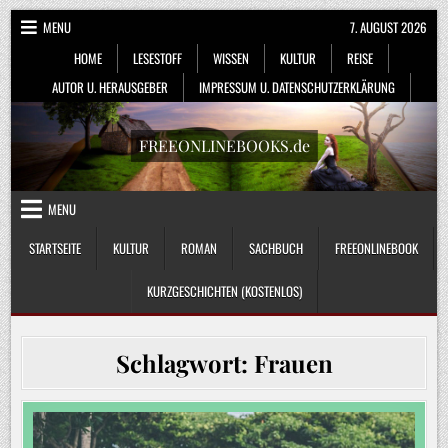
Skip
MENU
7. AUGUST 2026
to
HOME
LESESTOFF
WISSEN
KULTUR
REISE
content
AUTOR U. HERAUSGEBER
IMPRESSUM U. DATENSCHUTZERKLÄRUNG
FREEONLINEBOOKS.de
MENU
STARTSEITE
KULTUR
ROMAN
SACHBUCH
FREEONLINEBOOK
KURZGESCHICHTEN (KOSTENLOS)
Schlagwort:
Frauen