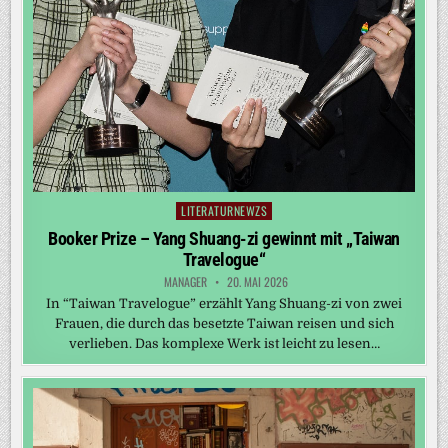
LITERATURNEWZS
Posted
in
Booker Prize – Yang Shuang-zi gewinnt mit „Taiwan
Travelogue“
MANAGER
20. MAI 2026
In “Taiwan Travelogue” erzählt Yang Shuang-zi von zwei
Frauen, die durch das besetzte Taiwan reisen und sich
verlieben. Das komplexe Werk ist leicht zu lesen…