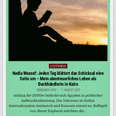
LESEPROBEN
Posted
in
Nadia Wassef: Jeden Tag blättert das Schicksal eine
Seite um – Mein abenteuerliches Leben als
Buchhändlerin in Kairo
ADMIN/RSS-FEED
7. AUGUST 2021
Anfang der 2000er befindet sich Ägypten in politischer
Aufbruchsstimmung. Das Interesse an Kultur,
internationalem Austausch und Konsum nimmt zu. Beflügelt
von dieser Euphorie möchten die…