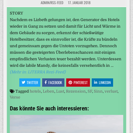
ADMIN/RSS-FEED
17. JANUAR 2018
STORY
Nachdem es Lizbeth gelungen ist, den Generator des Hotels
wieder in Gang zu setzen und damit für Licht und Wärme in
dem Gebäude zu sorgen, erkennt der schießwütige
Hotelbesitzer, dass es sinnvoller ist, die Kräfte zu bündeln
und gemeinsam gegen die Untoten vorzugehen. Dennoch
müssen die gesteigerten Überlebenschancen mit einigen
empfindlichen Verlusten teuer bezahlt werden. Unterdessen
wird die labile Mandy, die keinesfalls versehentlich in …
(Mehr in: LITERRA Rezi-Feed)
TWITTER
FACEBOOK
PINTEREST
LINKEDIN
Tagged
hotels
,
Leben
,
Lust
,
Rezension
,
SF
,
Sinn
,
verlust
,
Verse
Das könnte Sie auch interessieren: