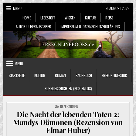
Skip
MENU
9. AUGUST 2026
to
HOME
LESESTOFF
WISSEN
KULTUR
REISE
content
AUTOR U. HERAUSGEBER
IMPRESSUM U. DATENSCHUTZERKLÄRUNG
FREEONLINEBOOKS.de
MENU
STARTSEITE
KULTUR
ROMAN
SACHBUCH
FREEONLINEBOOK
KURZGESCHICHTEN (KOSTENLOS)
POSTED
REZENSIONEN
IN
Die Nacht der lebenden Toten 2:
Mandys Dämonen (Rezension von
Elmar Huber)