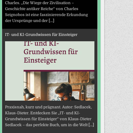
Charles. „Die Wiege der Zivilisation –
Geschichte antiker Reiche“ von Charles
Seignobos ist eine faszinierende Erkundung
der Ursprünge und der
[...]
IT- und KI-Grundwissen für Einsteiger
Praxisnah, kurz und prägnant. Autor: Sedlacek,
Klaus-Dieter. Entdecken Sie „IT- und KI-
Grundwissen für Einsteiger“ von Klaus-Dieter
Sedlacek – das perfekte Buch, um in die Welt
[...]