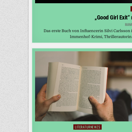
„Good Girl Exit“
MAN
Das erste Buch von Influencerin Silvi Carlsson 
Immenhof-Krimi, Thrillerautorin 
LITERATURNEWZS
Posted