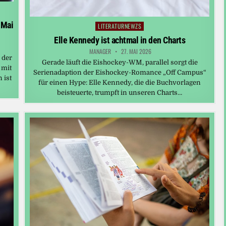
 Mai
LITERATURNEWZS
Posted
in
Elle Kennedy ist achtmal in den Charts
MANAGER
27. MAI 2026
 der
Gerade läuft die Eishockey-WM, parallel sorgt die
 mit
Serienadaption der Eishockey-Romance „Off Campus“
 ist
für einen Hype: Elle Kennedy, die die Buchvorlagen
beisteuerte, trumpft in unseren Charts…