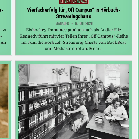
LITERATURNEWZS
Posted
in
a-
Vierfacherfolg für „Off Campus“ in Hörbuch-
Streamingcharts
MANAGER
6. JULI 2026
atzt
Eishockey-Romance punktet auch als Audio: Elle
-
Kennedy führt mit vier Teilen ihrer „Off Campus“-Reihe
 An
im Juni die Hörbuch-Streaming-Charts von BookBeat
und Media Control an. Mehr…