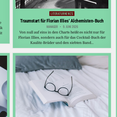
LITERATURNEWZS
Posted
in
Traumstart für Florian Illies‘ Alchemisten-Buch
e
MANAGER
9. JUNI 2026
ik
Von null auf eins in den Charts heißt es nicht nur für
it
Florian Illies, sondern auch für das Cocktail-Buch der
Kaulitz-Brüder und den siebten Band…