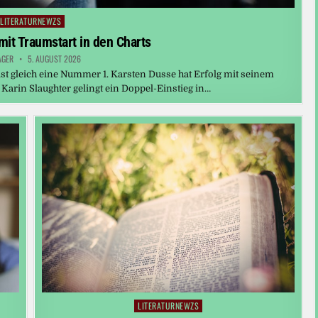
LITERATURNEWZS
Posted
in
 mit Traumstart in den Charts
AGER
5. AUGUST 2026
ist gleich eine Nummer 1. Karsten Dusse hat Erfolg mit seinem
Karin Slaughter gelingt ein Doppel-Einstieg in…
LITERATURNEWZS
Posted