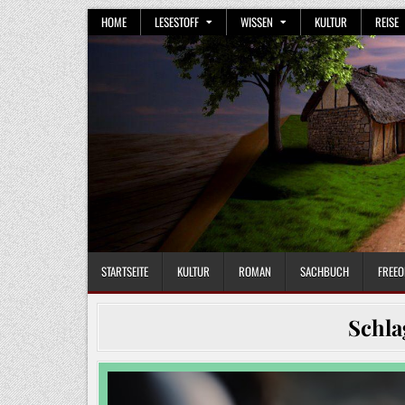
Skip
HOME
LESESTOFF
WISSEN
KULTUR
REISE
to
content
STARTSEITE
KULTUR
ROMAN
SACHBUCH
FREEO
Schla