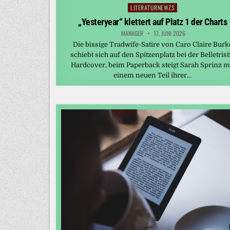
LITERATURNEWZS
Posted
in
„Yesteryear“ klettert auf Platz 1 der Charts
MANAGER
17. JUNI 2026
Die bissige Tradwife-Satire von Caro Claire Burk
schiebt sich auf den Spitzenplatz bei der Belletrist
Hardcover, beim Paperback steigt Sarah Sprinz m
einem neuen Teil ihrer…