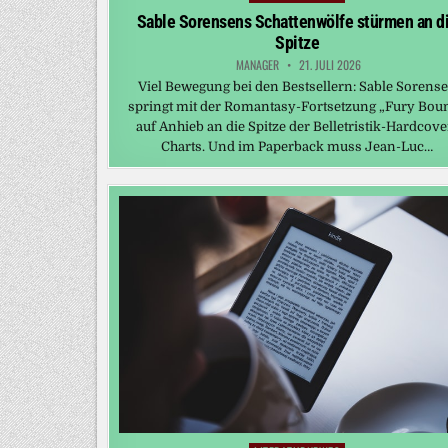
in
Sable Sorensens Schattenwölfe stürmen an d
Spitze
MANAGER
21. JULI 2026
Viel Bewegung bei den Bestsellern: Sable Sorens
springt mit der Romantasy-Fortsetzung „Fury Bou
auf Anhieb an die Spitze der Belletristik-Hardcove
Charts. Und im Paperback muss Jean-Luc…