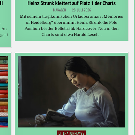
in
li
Heinz Strunk klettert auf Platz 1 der Charts
MANAGER
28. JULI 2026
Mit seinem tragikomischen Urlaubsroman „Memories
of Heidelberg“ übernimmt Heinz Strunk die Pole
-
Position bei der Belletristik Hardcover. Neu in den
. An
Charts sind etwa Harald Lesch…
rgast
LITERATURNEWZS
Posted