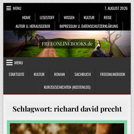
Skip
MENU
7. AUGUST 2026
to
HOME
LESESTOFF
WISSEN
KULTUR
REISE
content
AUTOR U. HERAUSGEBER
IMPRESSUM U. DATENSCHUTZERKLÄRUNG
FREEONLINEBOOKS.de
MENU
STARTSEITE
KULTUR
ROMAN
SACHBUCH
FREEONLINEBOOK
KURZGESCHICHTEN (KOSTENLOS)
Schlagwort:
richard david precht