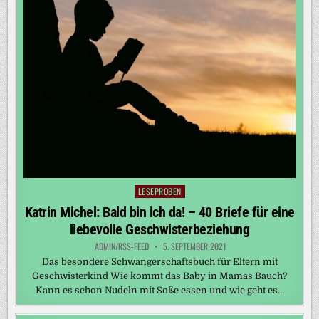
LESEPROBEN
Posted
in
Katrin Michel: Bald bin ich da! – 40 Briefe für eine
liebevolle Geschwisterbeziehung
ADMIN/RSS-FEED
5. SEPTEMBER 2021
Das besondere Schwangerschaftsbuch für Eltern mit
Geschwisterkind Wie kommt das Baby in Mamas Bauch?
Kann es schon Nudeln mit Soße essen und wie geht es…