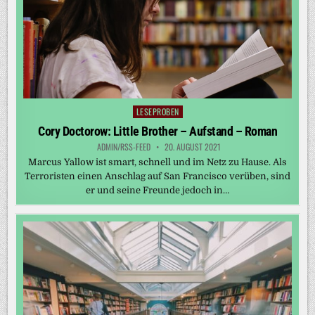
LESEPROBEN
Posted
in
Cory Doctorow: Little Brother – Aufstand – Roman
ADMIN/RSS-FEED
20. AUGUST 2021
Marcus Yallow ist smart, schnell und im Netz zu Hause. Als
Terroristen einen Anschlag auf San Francisco verüben, sind
er und seine Freunde jedoch in…