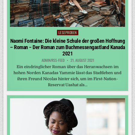
LESEPROBEN
Posted
in
Naomi Fontaine: Die kleine Schule der großen Hoffnung
– Roman − Der Roman zum Buchmessengastland Kanada
2021
ADMIN/RSS-FEED
21. AUGUST 2021
Ein eindringlicher Roman über das Heranwachsen im
hohen Norden Kanadas Yammie lässt das Stadtleben und
ihren Freund Nicolas hinter sich, um im First-Nation-
Reservat Uashat als…