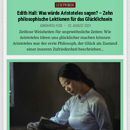
LESEPROBEN
Posted
in
Edith Hall: Was würde Aristoteles sagen? – Zehn
philosophische Lektionen für das Glücklichsein
ADMIN/RSS-FEED
22. AUGUST 2021
Zeitlose Weisheiten für ungewöhnliche Zeiten: Wie
Aristoteles Ideen uns glücklicher machen können
Aristoteles war der erste Philosoph, der Glück als Zustand
einer inneren Zufriedenheit beschrieben…