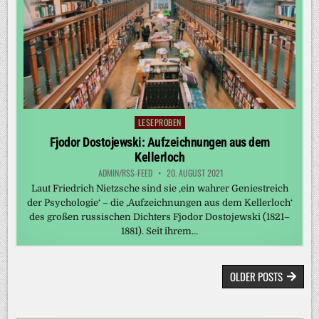
LESEPROBEN
Posted
in
Fjodor Dostojewski: Aufzeichnungen aus dem
Kellerloch
ADMIN/RSS-FEED
20. AUGUST 2021
Laut Friedrich Nietzsche sind sie ‚ein wahrer Geniestreich
der Psychologie‘ – die ‚Aufzeichnungen aus dem Kellerloch‘
des großen russischen Dichters Fjodor Dostojewski (1821–
1881). Seit ihrem…
BEITRAGSNAVIGATION
OLDER POSTS