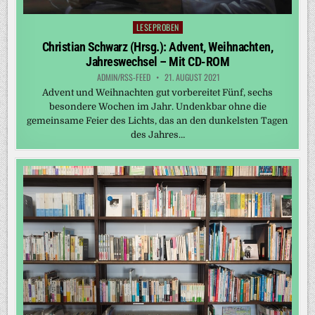
LESEPROBEN
Posted
in
Christian Schwarz (Hrsg.): Advent, Weihnachten,
Jahreswechsel – Mit CD-ROM
ADMIN/RSS-FEED
21. AUGUST 2021
Advent und Weihnachten gut vorbereitet Fünf, sechs
besondere Wochen im Jahr. Undenkbar ohne die
gemeinsame Feier des Lichts, das an den dunkelsten Tagen
des Jahres…