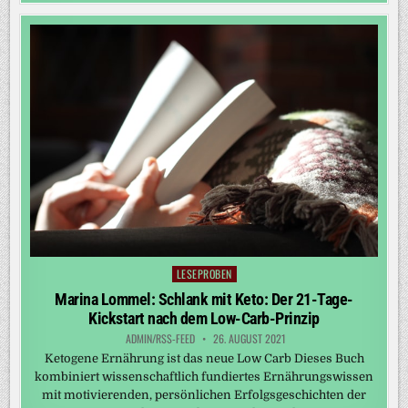
LESEPROBEN
Posted
in
Marina Lommel: Schlank mit Keto: Der 21-Tage-
Kickstart nach dem Low-Carb-Prinzip
ADMIN/RSS-FEED
26. AUGUST 2021
Ketogene Ernährung ist das neue Low Carb Dieses Buch
kombiniert wissenschaftlich fundiertes Ernährungswissen
mit motivierenden, persönlichen Erfolgsgeschichten der