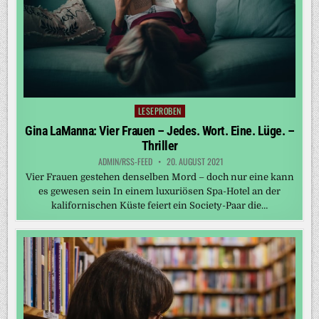
LESEPROBEN
Posted
in
Gina LaManna: Vier Frauen – Jedes. Wort. Eine. Lüge. –
Thriller
ADMIN/RSS-FEED
20. AUGUST 2021
Vier Frauen gestehen denselben Mord – doch nur eine kann
es gewesen sein In einem luxuriösen Spa-Hotel an der
kalifornischen Küste feiert ein Society-Paar die…