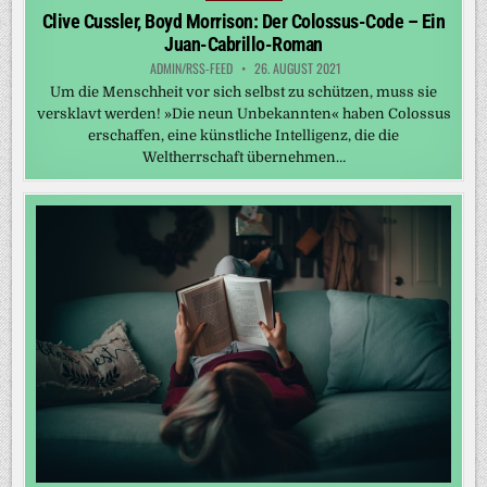
in
Clive Cussler, Boyd Morrison: Der Colossus-Code – Ein
Juan-Cabrillo-Roman
ADMIN/RSS-FEED
26. AUGUST 2021
Um die Menschheit vor sich selbst zu schützen, muss sie
versklavt werden! »Die neun Unbekannten« haben Colossus
erschaffen, eine künstliche Intelligenz, die die
Weltherrschaft übernehmen…