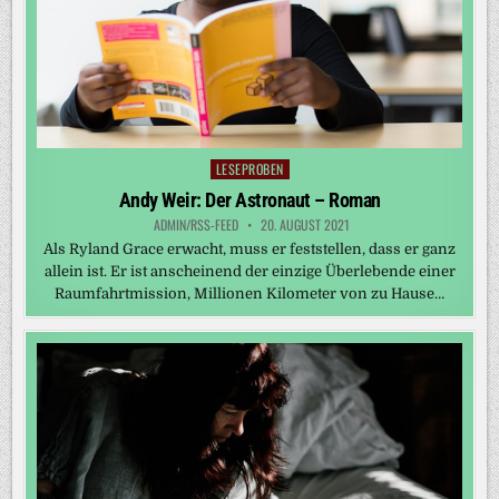
LESEPROBEN
Posted
in
Andy Weir: Der Astronaut – Roman
ADMIN/RSS-FEED
20. AUGUST 2021
Als Ryland Grace erwacht, muss er feststellen, dass er ganz
allein ist. Er ist anscheinend der einzige Überlebende einer
Raumfahrtmission, Millionen Kilometer von zu Hause…