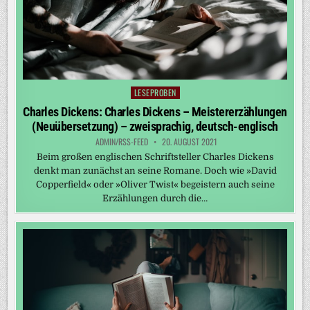
LESEPROBEN
Posted
in
Charles Dickens: Charles Dickens – Meistererzählungen
(Neuübersetzung) – zweisprachig, deutsch-englisch
ADMIN/RSS-FEED
20. AUGUST 2021
Beim großen englischen Schriftsteller Charles Dickens
denkt man zunächst an seine Romane. Doch wie »David
Copperfield« oder »Oliver Twist« begeistern auch seine
Erzählungen durch die…