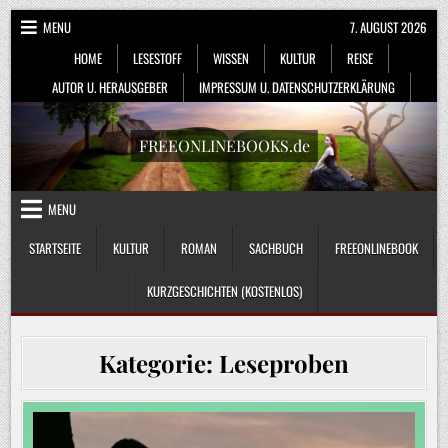
Skip
MENU
7. AUGUST 2026
to
HOME
LESESTOFF
WISSEN
KULTUR
REISE
content
AUTOR U. HERAUSGEBER
IMPRESSUM U. DATENSCHUTZERKLÄRUNG
FREEONLINEBOOKS.de
MENU
STARTSEITE
KULTUR
ROMAN
SACHBUCH
FREEONLINEBOOK
KURZGESCHICHTEN (KOSTENLOS)
Kategorie:
Leseproben