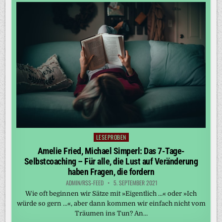
LESEPROBEN
Posted
in
Amelie Fried, Michael Simperl: Das 7-Tage-
Selbstcoaching – Für alle, die Lust auf Veränderung
haben Fragen, die fordern
ADMIN/RSS-FEED
5. SEPTEMBER 2021
Wie oft beginnen wir Sätze mit »Eigentlich …« oder »Ich
würde so gern …«, aber dann kommen wir einfach nicht vom
Träumen ins Tun? An…