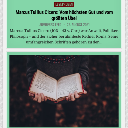
LESEPROBEN
Posted
in
Marcus Tullius Cicero: Vom höchsten Gut und vom
größten Übel
ADMIN/RSS-FEED
22. AUGUST 2021
Marcus Tullius Cicero (106 – 43 v. Chr.) war Anwalt, Politiker,
Philosoph – und der sicher berühmteste Redner Roms. Seine
umfangreichen Schriften gehören zu den…