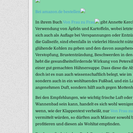
Bei amazon.de bestellen
In ihrem Buch
Von Frau zu Frau
gibt Annette Kerc
Verwendung von Äpfeln und Kartoffeln, wobei letzter
sich auch als Auflage bei Verspannungen oder Entzü
die Gallseife, sind ebenfalls in vielerlei Hinsicht n
glühende Kohlen zu geben und den davon ausgehende
Verstopfung, Brustentzündung, Beschwerden in den 
hebt die gesundheitsfördernde Wirkung von Petersi
einer gut gemachten Hühnersuppe. Dass diese die A
doch ist es nun auch wissenschaftlich belegt, wie im
sondern auch in ein wohltuendes Fußbad, und ein L
angenehmen Duft, sondern hilft auch gegen Mottenbe
Bei den Empfehlungen, wie wichtig frische Luft oder
Wannenbad sein kann, handelt es sich wohl weniger
wenn, wie der Klappentext verheißt, nur
Von Frau zu
vermittelt würden, so dürften auch Männer sowohl 
profitieren und diesen als Wohltat empfinden.