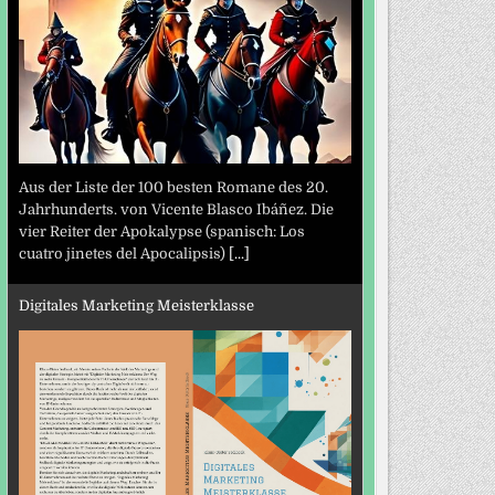
Aus der Liste der 100 besten Romane des 20.
Jahrhunderts. von Vicente Blasco Ibáñez. Die
vier Reiter der Apokalypse (spanisch: Los
cuatro jinetes del Apocalipsis)
[...]
Digitales Marketing Meisterklasse