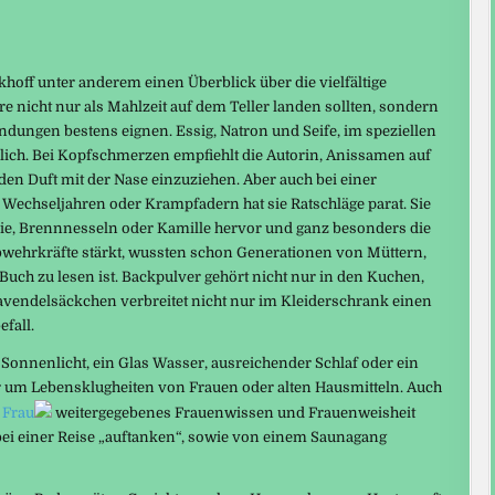
khoff unter anderem einen Überblick über die vielfältige
e nicht nur als Mahlzeit auf dem Teller landen sollten, sondern
ndungen bestens eignen. Essig, Natron und Seife, im speziellen
ützlich. Bei Kopfschmerzen empfiehlt die Autorin, Anissamen auf
n Duft mit der Nase einzuziehen. Aber auch bei einer
Wechseljahren oder Krampfadern hat sie Ratschläge parat. Sie
lie, Brennnesseln oder Kamille hervor und ganz besonders die
bwehrkräfte stärkt, wussten schon Generationen von Müttern,
 Buch zu lesen ist. Backpulver gehört nicht nur in den Kuchen,
avendelsäckchen verbreitet nicht nur im Kleiderschrank einen
fall.
 Sonnenlicht, ein Glas Wasser, ausreichender Schlaf oder ein
 um Lebensklugheiten von Frauen oder alten Hausmitteln. Auch
 Frau
weitergegebenes Frauenwissen und Frauenweisheit
bei einer Reise „auftanken“, sowie von einem Saunagang