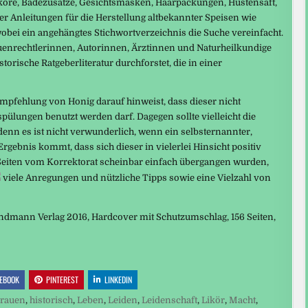
iköre, Badezusätze, Gesichtsmasken, Haarpackungen, Hustensaft,
er Anleitungen für die Herstellung altbekannter Speisen wie
 wobei ein angehängtes Stichwortverzeichnis die Suche vereinfacht.
auenrechtlerinnen, Autorinnen, Ärztinnen und Naturheilkundige
storische Ratgeberliteratur durchforstet, die in einer
Empfehlung von Honig darauf hinweist, dass dieser nicht
pülungen benutzt werden darf. Dagegen sollte vielleicht die
, denn es ist nicht verwunderlich, wenn ein selbsternannter,
Ergebnis kommt, dass sich dieser in vielerlei Hinsicht positiv
 Seiten vom Korrektorat scheinbar einfach übergangen wurden,
viele Anregungen und nützliche Tipps sowie eine Vielzahl von
andmann Verlag 2016, Hardcover mit Schutzumschlag, 156 Seiten,
EBOOK
PINTEREST
LINKEDIN
rauen
,
historisch
,
Leben
,
Leiden
,
Leidenschaft
,
Likör
,
Macht
,