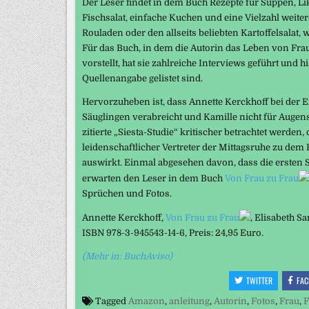
Der Leser findet in dem Buch Rezepte für Suppen, L
Fischsalat, einfache Kuchen und eine Vielzahl weiter
Rouladen oder den allseits beliebten Kartoffelsalat,
Für das Buch, in dem die Autorin das Leben von Fr
vorstellt, hat sie zahlreiche Interviews geführt und hi
Quellenangabe gelistet sind.
Hervorzuheben ist, dass Annette Kerckhoff bei der 
Säuglingen verabreicht und Kamille nicht für Augens
zitierte „Siesta-Studie“ kritischer betrachtet werden
leidenschaftlicher Vertreter der Mittagsruhe zu dem 
auswirkt. Einmal abgesehen davon, dass die ersten
erwarten den Leser in dem Buch
Von Frau zu Frau
Sprüchen und Fotos.
Annette Kerckhoff,
Von Frau zu Frau
, Elisabeth S
ISBN 978-3-945543-14-6, Preis: 24,95 Euro.
(Mehr in: BuchAviso)
TWITTER
FAC
Tagged
Amazon
,
anleitung
,
Autorin
,
Fotos
,
Frau
,
F