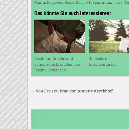
Mann
,
Ratgeber
,
Reise
,
Salat
,
SF
,
Spannung
,
Tiere
,
Ti
Das könnte Sie auch interessieren:
Basilikumdrache und
Jenseits der
Schöpfungskrönchen von
Erscheinungen
Regina Schleheck
Beitragsnavigation
← Von Frau zu Frau von Annette Kerckhoff