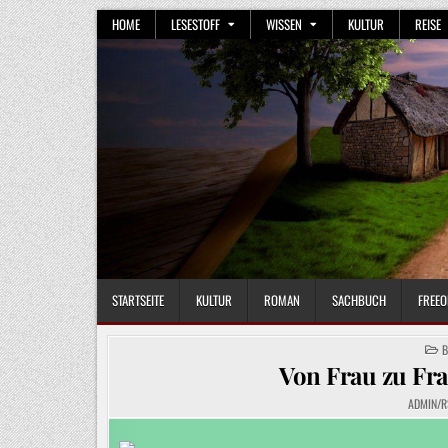
Skip
HOME
LESESTOFF
WISSEN
KULTUR
REISE
to
content
STARTSEITE
KULTUR
ROMAN
SACHBUCH
FREEO
P
B
I
Von Frau zu Fra
ADMIN/R