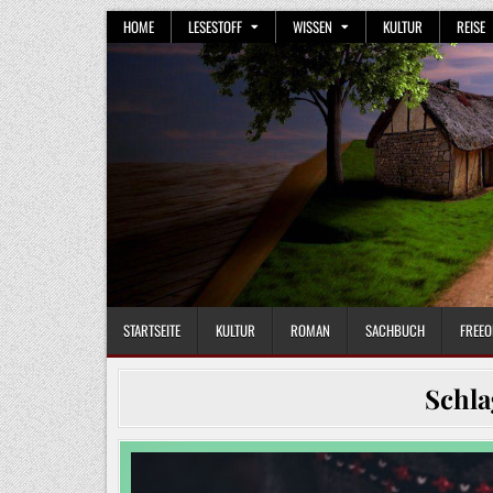
Skip
HOME
LESESTOFF
WISSEN
KULTUR
REISE
to
content
STARTSEITE
KULTUR
ROMAN
SACHBUCH
FREEO
Schl