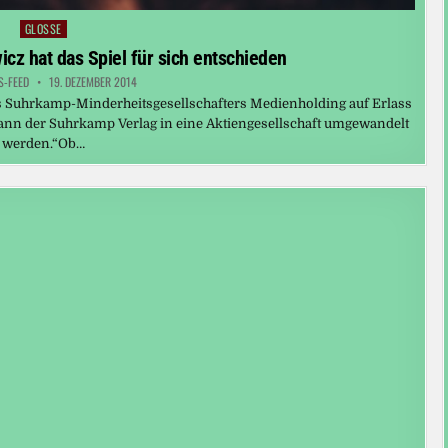
GLOSSE
Posted
in
z hat das Spiel für sich entschieden
S-FEED
19. DEZEMBER 2014
s Suhrkamp-­Minderheitsgesellschafters Medienholding auf Erlass
kann der Suhrkamp Verlag in eine Aktiengesellschaft umgewandelt
werden.“Ob…