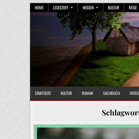
Skip
HOME
LESESTOFF
WISSEN
KULTUR
REISE
to
content
STARTSEITE
KULTUR
ROMAN
SACHBUCH
FREEO
Schlagwor