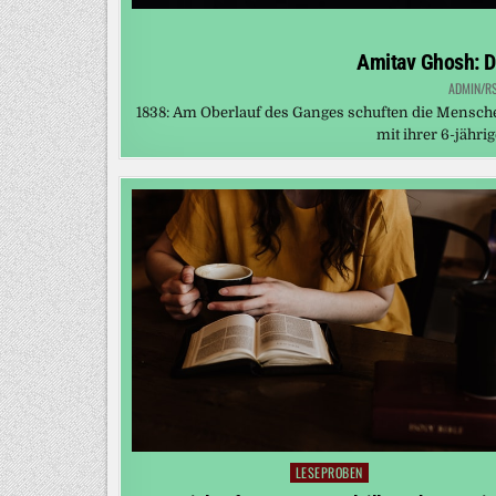
Amitav Ghosh: 
ADMIN/R
1838: Am Oberlauf des Ganges schuften die Menschen 
mit ihrer 6-jähr
LESEPROBEN
Posted
in