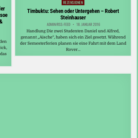
REZENSIONEN
Posted
der
in
Timbuktu: Sehen oder Untergehen – Robert
usoe
Steinhauser
&
ADMIN/RSS-FEED
18. JANUAR 2016
Handlung Die zwei Studenten Daniel und Alfred,
genannt „Aische“, haben sich ein Ziel gesetzt. Während
 den
der Semesterferien planen sie eine Fahrt mit dem Land
ick,
Rover…
 das