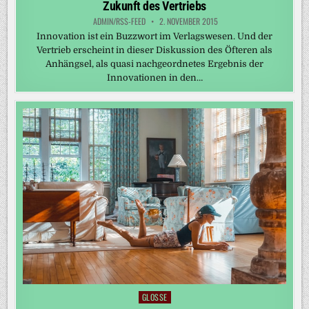
Zukunft des Vertriebs
ADMIN/RSS-FEED
2. NOVEMBER 2015
Innovation ist ein Buzzwort im Verlagswesen. Und der
Vertrieb erscheint in dieser Diskussion des Öfteren als
Anhängsel, als quasi nachgeordnetes Ergebnis der
Innovationen in den…
GLOSSE
Posted