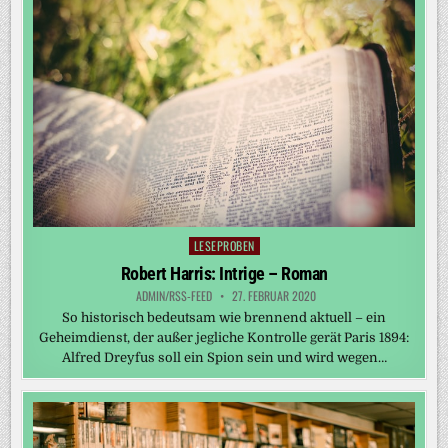
LESEPROBEN
Posted
in
Robert Harris: Intrige – Roman
ADMIN/RSS-FEED
27. FEBRUAR 2020
So historisch bedeutsam wie brennend aktuell – ein
Geheimdienst, der außer jegliche Kontrolle gerät Paris 1894:
Alfred Dreyfus soll ein Spion sein und wird wegen…