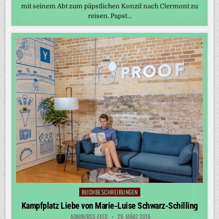
mit seinem Abt zum päpstlichen Konzil nach Clermont zu
reisen. Papst…
BUCHBESCHREIBUNGEN
Posted
in
Kampfplatz Liebe von Marie-Luise Schwarz-Schilling
ADMIN/RSS-FEED
29. MÄRZ 2016