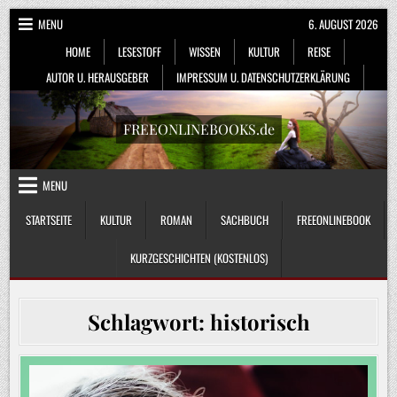
Skip
MENU
6. AUGUST 2026
to
HOME
LESESTOFF
WISSEN
KULTUR
REISE
content
AUTOR U. HERAUSGEBER
IMPRESSUM U. DATENSCHUTZERKLÄRUNG
FREEONLINEBOOKS.de
MENU
STARTSEITE
KULTUR
ROMAN
SACHBUCH
FREEONLINEBOOK
KURZGESCHICHTEN (KOSTENLOS)
Schlagwort:
historisch