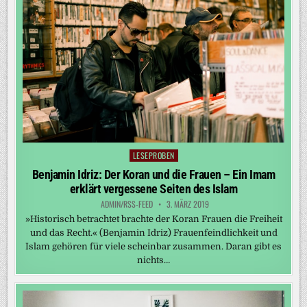
LESEPROBEN
Posted
in
Benjamin Idriz: Der Koran und die Frauen – Ein Imam
erklärt vergessene Seiten des Islam
ADMIN/RSS-FEED
3. MÄRZ 2019
»Historisch betrachtet brachte der Koran Frauen die Freiheit
und das Recht.« (Benjamin Idriz) Frauenfeindlichkeit und
Islam gehören für viele scheinbar zusammen. Daran gibt es
nichts…