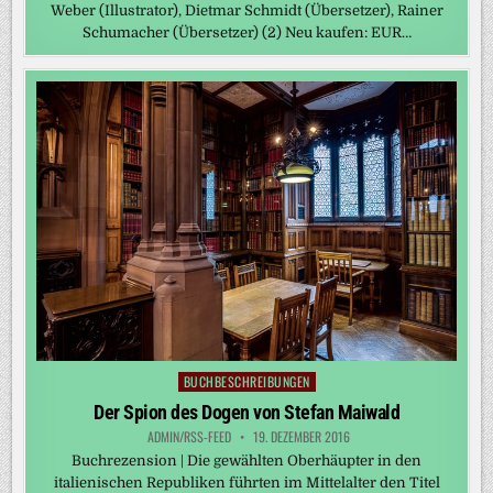
Weber (Illustrator), Dietmar Schmidt (Übersetzer), Rainer
Schumacher (Übersetzer) (2) Neu kaufen: EUR…
BUCHBESCHREIBUNGEN
Posted
in
Der Spion des Dogen von Stefan Maiwald
ADMIN/RSS-FEED
19. DEZEMBER 2016
Buchrezension | Die gewählten Oberhäupter in den
italienischen Republiken führten im Mittelalter den Titel