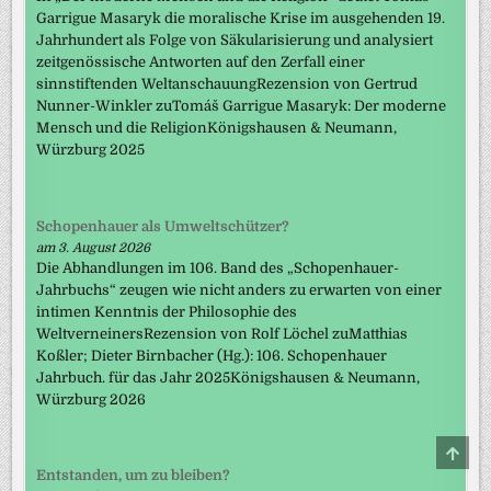
Garrigue Masaryk die moralische Krise im ausgehenden 19.
Jahrhundert als Folge von Säkularisierung und analysiert
zeitgenössische Antworten auf den Zerfall einer
sinnstiftenden WeltanschauungRezension von Gertrud
Nunner-Winkler zuTomáš Garrigue Masaryk: Der moderne
Mensch und die ReligionKönigshausen & Neumann,
Würzburg 2025
Schopenhauer als Umweltschützer?
am 3. August 2026
Die Abhandlungen im 106. Band des „Schopenhauer-
Jahrbuchs“ zeugen wie nicht anders zu erwarten von einer
intimen Kenntnis der Philosophie des
WeltverneinersRezension von Rolf Löchel zuMatthias
Koßler; Dieter Birnbacher (Hg.): 106. Schopenhauer
Jahrbuch. für das Jahr 2025Königshausen & Neumann,
Würzburg 2026
SCRO
TO
Entstanden, um zu bleiben?
TOP