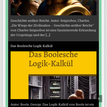
Geschichte antiker Reiche. Autor: Seignobos, Charles.
„Die Wiege der Zivilisation – Geschichte antiker Reiche“
von Charles Seignobos ist eine faszinierende Erkundung
der Ursprünge und der
[...]
Das Boolesche Logik-Kalkül
SCRO
TO
TOP
Autor: Boole, George. Das Logik-Kalkül von Boole ist ein