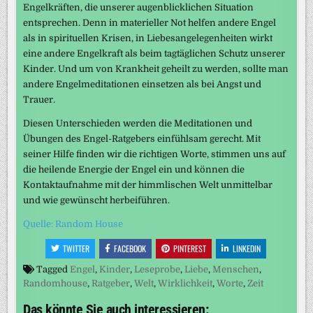
Engelkräften, die unserer augenblicklichen Situation
entsprechen. Denn in materieller Not helfen andere Engel
als in spirituellen Krisen, in Liebesangelegenheiten wirkt
eine andere Engelkraft als beim tagtäglichen Schutz unserer
Kinder. Und um von Krankheit geheilt zu werden, sollte man
andere Engelmeditationen einsetzen als bei Angst und
Trauer.
Diesen Unterschieden werden die Meditationen und
Übungen des Engel-Ratgebers einfühlsam gerecht. Mit
seiner Hilfe finden wir die richtigen Worte, stimmen uns auf
die heilende Energie der Engel ein und können die
Kontaktaufnahme mit der himmlischen Welt unmittelbar
und wie gewünscht herbeiführen.
Quelle: Random House
TWITTER
FACEBOOK
PINTEREST
LINKEDIN
Tagged
Engel
,
Kinder
,
Leseprobe
,
Liebe
,
Menschen
,
Randomhouse
,
Ratgeber
,
Welt
,
Wirklichkeit
,
Worte
,
Zeit
Das könnte Sie auch interessieren: