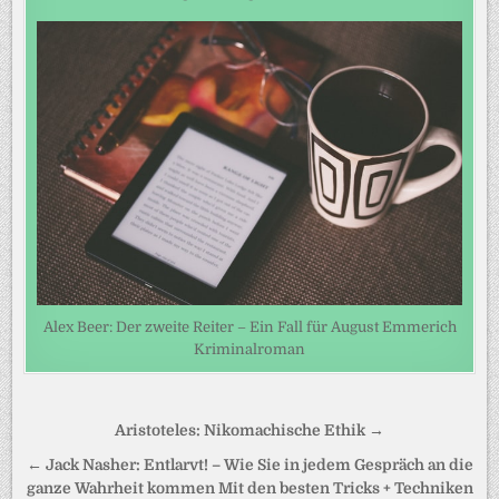
Alex Beer: Der zweite Reiter – Ein Fall für August Emmerich
Kriminalroman
Beitragsnavigation
Aristoteles: Nikomachische Ethik →
← Jack Nasher: Entlarvt! – Wie Sie in jedem Gespräch an die
ganze Wahrheit kommen Mit den besten Tricks + Techniken