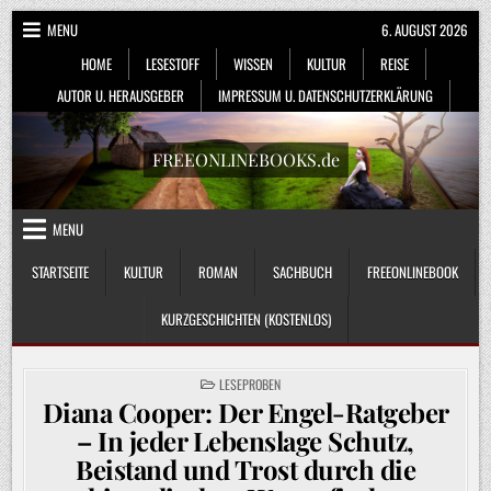
Skip
MENU
6. AUGUST 2026
to
HOME
LESESTOFF
WISSEN
KULTUR
REISE
content
AUTOR U. HERAUSGEBER
IMPRESSUM U. DATENSCHUTZERKLÄRUNG
FREEONLINEBOOKS.de
MENU
STARTSEITE
KULTUR
ROMAN
SACHBUCH
FREEONLINEBOOK
KURZGESCHICHTEN (KOSTENLOS)
POSTED
LESEPROBEN
IN
Diana Cooper: Der Engel-Ratgeber
– In jeder Lebenslage Schutz,
Beistand und Trost durch die