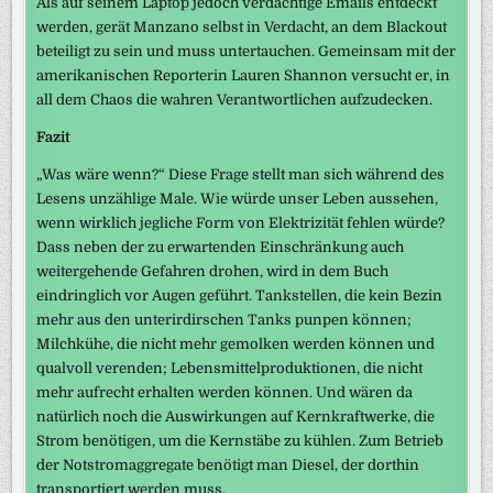
Als auf seinem Laptop jedoch verdächtige Emails entdeckt
werden, gerät Manzano selbst in Verdacht, an dem Blackout
beteiligt zu sein und muss untertauchen. Gemeinsam mit der
amerikanischen Reporterin Lauren Shannon versucht er, in
all dem Chaos die wahren Verantwortlichen aufzudecken.
Fazit
„Was wäre wenn?“ Diese Frage stellt man sich während des
Lesens unzählige Male. Wie würde unser Leben aussehen,
wenn wirklich jegliche Form von Elektrizität fehlen würde?
Dass neben der zu erwartenden Einschränkung auch
weitergehende Gefahren drohen, wird in dem Buch
eindringlich vor Augen geführt. Tankstellen, die kein Bezin
mehr aus den unterirdirschen Tanks punpen können;
Milchkühe, die nicht mehr gemolken werden können und
qualvoll verenden; Lebensmittelproduktionen, die nicht
mehr aufrecht erhalten werden können. Und wären da
natürlich noch die Auswirkungen auf Kernkraftwerke, die
Strom benötigen, um die Kernstäbe zu kühlen. Zum Betrieb
der Notstromaggregate benötigt man Diesel, der dorthin
transportiert werden muss.