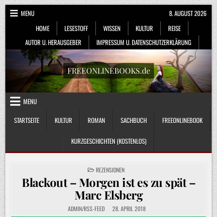
Skip
MENU
8. AUGUST 2026
to
HOME
LESESTOFF
WISSEN
KULTUR
REISE
content
AUTOR U. HERAUSGEBER
IMPRESSUM U. DATENSCHUTZERKLÄRUNG
FREEONLINEBOOKS.de
MENU
STARTSEITE
KULTUR
ROMAN
SACHBUCH
FREEONLINEBOOK
KURZGESCHICHTEN (KOSTENLOS)
POSTED
REZENSIONEN
IN
Blackout – Morgen ist es zu spät –
Marc Elsberg
ADMIN/RSS-FEED
28. APRIL 2018