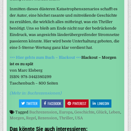
Inmitten dieses düsteren Katastrophenszenarios schafft es
der Autor, eine höchst rasante und mitreißende Geschichte
zu erzählen, die wirklich alles mitbringt, was ein Thriller
benötigt. Uns so bleib am Ende nicht nur der bedrückende
Eindruck, was angesichts länderübergreifender Stromnetze
passieren könnte. Hier wird beste Unterhaltung geboten, die
eine 5-Sterne-Wertung ganz klar verdient hat.
>>> Hier gehts zum Buch – Blackout <<<
Blackout – Morgen
ist es zu spät
von Marc Elsberg
ISBN: 978-3442380299
Taschenbuch – 800 Seiten
(Mehr in: Buchrezensionen)
TWITTER
FACEBOOK
PINTEREST
LINKEDIN
Tagged
Buchrezension
,
Europa
,
Geschichte
,
Glück
,
Leben
,
Morgen
,
Regel
,
Rezension
,
Thriller
,
USA
Das könnte Sie auch interessieren: