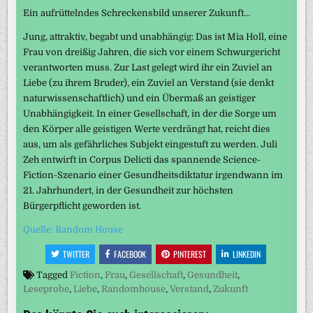
Ein aufrüttelndes Schreckensbild unserer Zukunft…
Jung, attraktiv, begabt und unabhängig: Das ist Mia Holl, eine
Frau von dreißig Jahren, die sich vor einem Schwurgericht
verantworten muss. Zur Last gelegt wird ihr ein Zuviel an
Liebe (zu ihrem Bruder), ein Zuviel an Verstand (sie denkt
naturwissenschaftlich) und ein Übermaß an geistiger
Unabhängigkeit. In einer Gesellschaft, in der die Sorge um
den Körper alle geistigen Werte verdrängt hat, reicht dies
aus, um als gefährliches Subjekt eingestuft zu werden. Juli
Zeh entwirft in Corpus Delicti das spannende Science-
Fiction-Szenario einer Gesundheitsdiktatur irgendwann im
21. Jahrhundert, in der Gesundheit zur höchsten
Bürgerpflicht geworden ist.
Quelle: Random House
TWITTER
FACEBOOK
PINTEREST
LINKEDIN
Tagged
Fiction
,
Frau
,
Gesellschaft
,
Gesundheit
,
Leseprobe
,
Liebe
,
Randomhouse
,
Verstand
,
Zukunft