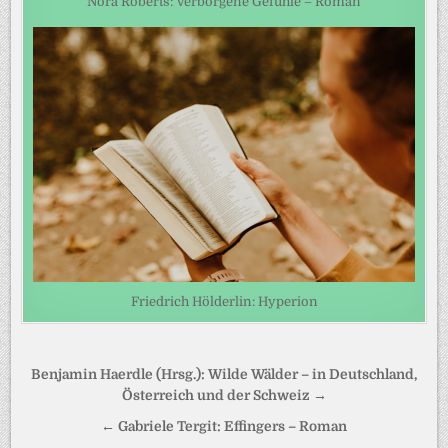
Nora Roberts: Verborgene Gefühle – Roman
Friedrich Hölderlin: Hyperion
Beitragsnavigation
Benjamin Haerdle (Hrsg.): Wilde Wälder – in Deutschland,
Österreich und der Schweiz →
← Gabriele Tergit: Effingers – Roman