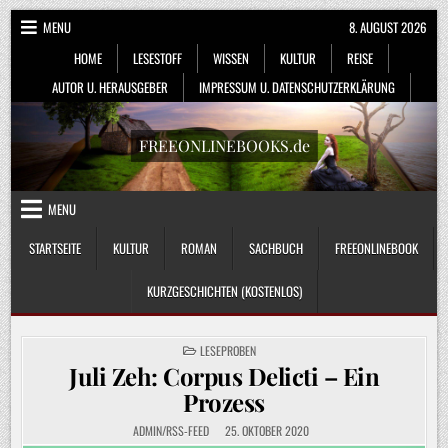
Skip
MENU
8. AUGUST 2026
to
HOME
LESESTOFF
WISSEN
KULTUR
REISE
content
AUTOR U. HERAUSGEBER
IMPRESSUM U. DATENSCHUTZERKLÄRUNG
FREEONLINEBOOKS.de
MENU
STARTSEITE
KULTUR
ROMAN
SACHBUCH
FREEONLINEBOOK
KURZGESCHICHTEN (KOSTENLOS)
POSTED
LESEPROBEN
IN
Juli Zeh: Corpus Delicti – Ein
Prozess
ADMIN/RSS-FEED
25. OKTOBER 2020