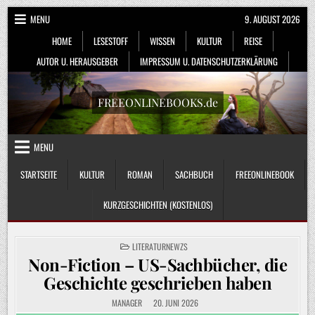
Skip
MENU
9. AUGUST 2026
to
HOME
LESESTOFF
WISSEN
KULTUR
REISE
content
AUTOR U. HERAUSGEBER
IMPRESSUM U. DATENSCHUTZERKLÄRUNG
FREEONLINEBOOKS.de
MENU
STARTSEITE
KULTUR
ROMAN
SACHBUCH
FREEONLINEBOOK
KURZGESCHICHTEN (KOSTENLOS)
POSTED
LITERATURNEWZS
IN
Non-Fiction – US-Sachbücher, die
Geschichte geschrieben haben
MANAGER
20. JUNI 2026