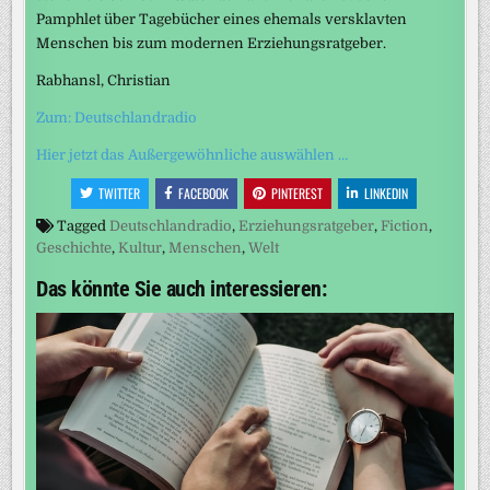
Pamphlet über Tagebücher eines ehemals versklavten
Menschen bis zum modernen Erziehungsratgeber.
Rabhansl, Christian
Zum: Deutschlandradio
Hier jetzt das Außergewöhnliche auswählen …
TWITTER
FACEBOOK
PINTEREST
LINKEDIN
Tagged
Deutschlandradio
,
Erziehungsratgeber
,
Fiction
,
Geschichte
,
Kultur
,
Menschen
,
Welt
Das könnte Sie auch interessieren: