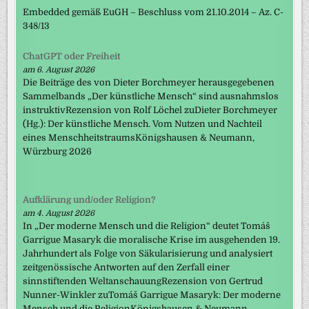
Embedded gemäß EuGH – Beschluss vom 21.10.2014 – Az. C-
348/13
ChatGPT oder Freiheit
am 6. August 2026
Die Beiträge des von Dieter Borchmeyer herausgegebenen
Sammelbands „Der künstliche Mensch“ sind ausnahmslos
instruktivRezension von Rolf Löchel zuDieter Borchmeyer
(Hg.): Der künstliche Mensch. Vom Nutzen und Nachteil
eines MenschheitstraumsKönigshausen & Neumann,
Würzburg 2026
Aufklärung und/oder Religion?
am 4. August 2026
In „Der moderne Mensch und die Religion“ deutet Tomáš
Garrigue Masaryk die moralische Krise im ausgehenden 19.
Jahrhundert als Folge von Säkularisierung und analysiert
zeitgenössische Antworten auf den Zerfall einer
sinnstiftenden WeltanschauungRezension von Gertrud
Nunner-Winkler zuTomáš Garrigue Masaryk: Der moderne
Mensch und die ReligionKönigshausen & Neumann,