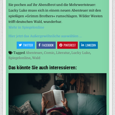
Sie pochen auf ihr Abendbrot und die Mehrwertsteuer:
Lucky Luke muss sich in einem neuen Abenteuer mit den
spießigen »Grimm Brothers« rumschlagen. Wilder Westen
trifft deutschen Wald, wunderbar.
Mehr in Spiegelonline
Hier jetzt das Außergewöhnliche auswählen …
TWITTER
FACEBOOK
PINTEREST
LINKEDIN
Tagged
Abenteuer
,
Comic
,
Literatur
,
Lucky Luke
,
Spiegelonline
,
Wald
Das könnte Sie auch interessieren: