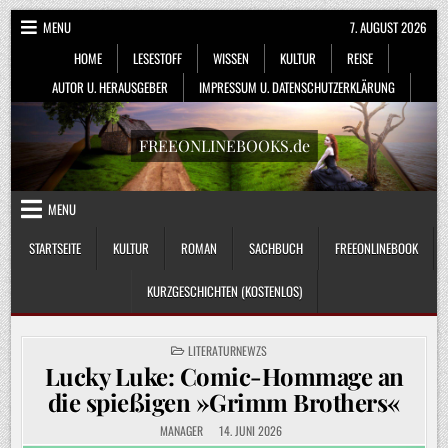
Skip
MENU
7. AUGUST 2026
to
HOME
LESESTOFF
WISSEN
KULTUR
REISE
content
AUTOR U. HERAUSGEBER
IMPRESSUM U. DATENSCHUTZERKLÄRUNG
FREEONLINEBOOKS.de
MENU
STARTSEITE
KULTUR
ROMAN
SACHBUCH
FREEONLINEBOOK
KURZGESCHICHTEN (KOSTENLOS)
POSTED
LITERATURNEWZS
IN
Lucky Luke: Comic-Hommage an
die spießigen »Grimm Brothers«
MANAGER
14. JUNI 2026