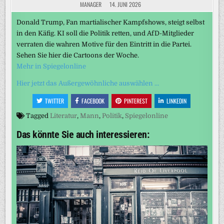
MANAGER
14. JUNI 2026
Donald Trump, Fan martialischer Kampfshows, steigt selbst
in den Käfig. KI soll die Politik retten, und AfD-Mitglieder
verraten die wahren Motive für den Eintritt in die Partei.
Sehen Sie hier die Cartoons der Woche.
Mehr in Spiegelonline
Hier jetzt das Außergewöhnliche auswählen …
TWITTER
FACEBOOK
PINTEREST
LINKEDIN
Tagged
Literatur
,
Mann
,
Politik
,
Spiegelonline
Das könnte Sie auch interessieren: