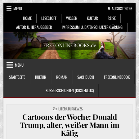
Skip
MENU
9. AUGUST 2026
to
HOME
LESESTOFF
WISSEN
KULTUR
REISE
content
AUTOR U. HERAUSGEBER
IMPRESSUM U. DATENSCHUTZERKLÄRUNG
FREEONLINEBOOKS.de
MENU
STARTSEITE
KULTUR
ROMAN
SACHBUCH
FREEONLINEBOOK
KURZGESCHICHTEN (KOSTENLOS)
POSTED
LITERATURNEWZS
IN
Cartoons der Woche: Donald
Trump, alter, weißer Mann im
Käfig