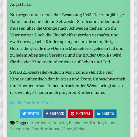
Angst hat.«
Norwegen unter deutscher Besatzung 1942. Der zehnjährige
Daniel und seine kleine Schwester Sarah sind Juden und
müssen über die Grenze nach Schweden fliehen, wo ihr
Vater wartet. Doch die Fluchthelfer werden verhaftet, und
zwei norwegische Kinder springen ein: die zehnjährige
Gerda, die gerade die »Die drei Musketiere« gelesen hat und
zu jedem Abenteuer bereit ist, und ihr Bruder Otto. Es wird
für die vier Kinder ein Abenteuer auf Leben und Tod.
SPIEGEL-Bestseller-Autorin Maja Lunde stellt die vier
Kinder authentisch dar: in Streit und Trotz, Unbeschwertheit
und Abenteuerlust. In beeindruckender Weise bringt sie so
das wichtige Thema auch jüngeren Kindern nahe.
Quelle: Random House
TWITTER
FACEBOOK
PINTEREST
LINKEDIN
Tagged
Abenteuer
,
Autorin
,
Bestseller
,
Kinder
,
Leben
,
Leseprobe
,
Randomhouse
,
Vater
,
Weise