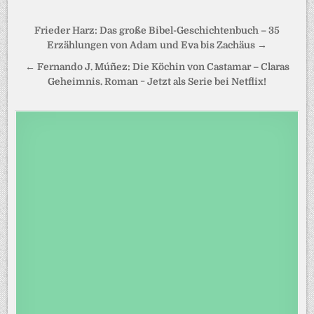
Beitragsnavigation
Frieder Harz: Das große Bibel-Geschichtenbuch – 35
Erzählungen von Adam und Eva bis Zachäus →
← Fernando J. Múñez: Die Köchin von Castamar – Claras
Geheimnis. Roman − Jetzt als Serie bei Netflix!