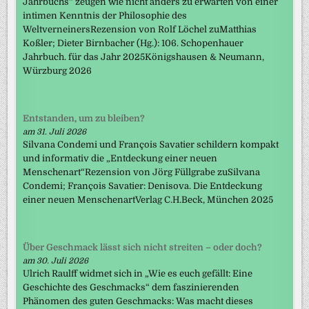
Jahrbuchs“ zeugen wie nicht anders zu erwarten von einer
intimen Kenntnis der Philosophie des
WeltverneinersRezension von Rolf Löchel zuMatthias
Koßler; Dieter Birnbacher (Hg.): 106. Schopenhauer
Jahrbuch. für das Jahr 2025Königshausen & Neumann,
Würzburg 2026
Entstanden, um zu bleiben?
am 31. Juli 2026
Silvana Condemi und François Savatier schildern kompakt
und informativ die „Entdeckung einer neuen
Menschenart“Rezension von Jörg Füllgrabe zuSilvana
Condemi; François Savatier: Denisova. Die Entdeckung
einer neuen MenschenartVerlag C.H.Beck, München 2025
Über Geschmack lässt sich nicht streiten – oder doch?
am 30. Juli 2026
Ulrich Raulff widmet sich in „Wie es euch gefällt: Eine
Geschichte des Geschmacks“ dem faszinierenden
Phänomen des guten Geschmacks: Was macht dieses