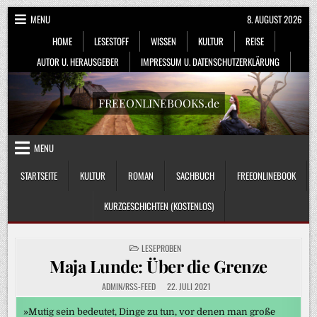
Skip
MENU
8. AUGUST 2026
to
HOME
LESESTOFF
WISSEN
KULTUR
REISE
content
AUTOR U. HERAUSGEBER
IMPRESSUM U. DATENSCHUTZERKLÄRUNG
FREEONLINEBOOKS.de
MENU
STARTSEITE
KULTUR
ROMAN
SACHBUCH
FREEONLINEBOOK
KURZGESCHICHTEN (KOSTENLOS)
POSTED
LESEPROBEN
IN
Maja Lunde: Über die Grenze
ADMIN/RSS-FEED
22. JULI 2021
»Mutig sein bedeutet, Dinge zu tun, vor denen man große