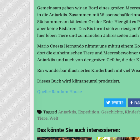
Gemeinsam gehen wir an Bord eines großen Meeresf
in die Antarktis. Zusammen mit Wissenschaftlerinne
Südsommer am kältesten Ort der Erde. Hier gibt es P
aber keine Eisbären. Das Eis türmt sich zu riesig
hier leben Tiere und zu manchen Jahreszeiten auch 
Mario Cuesta Hernando nimmt uns mit zu einem Konti
dort die einheimischen Tiere und Meeresbewohner 
Antarktis und auch von der großen Gefahr, die der K
Ein wunderbar illustriertes Kinderbuch mit viel Wi
Dieses Buch wird klimaneutral produziert.
Quelle: Random House
TWITTER
FAC
Tagged
Antarktis
,
Expedition
,
Geschichte
,
Kinder
Tiere
,
Welt
Das könnte Sie auch interessieren: