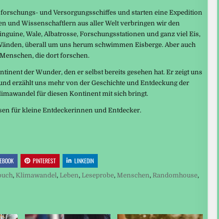
orschungs- und Versorgungsschiffes und starten eine Expedition
n und Wissenschaftlern aus aller Welt verbringen wir den
inguine, Wale, Albatrosse, Forschungsstationen und ganz viel Eis,
en Wänden, überall um uns herum schwimmen Eisberge. Aber auch
Menschen, die dort forschen.
nent der Wunder, den er selbst bereits gesehen hat. Er zeigt uns
und erzählt uns mehr von der Geschichte und Entdeckung der
limawandel für diesen Kontinent mit sich bringt.
ssen für kleine Entdeckerinnen und Entdecker.
EBOOK
PINTEREST
LINKEDIN
buch
,
Klimawandel
,
Leben
,
Leseprobe
,
Menschen
,
Randomhouse
,