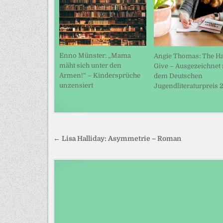
Enno Münster: „Mama
Angie Thomas: The Ha
mäht sich unter den
Give – Ausgezeichnet 
Armen!“ – Kindersprüche
dem Deutschen
unzensiert
Jugendliteraturpreis 
Beitragsnavigation
← Lisa Halliday: Asymmetrie – Roman