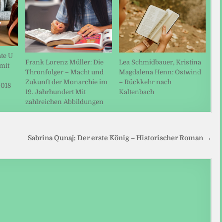
te U
Frank Lorenz Müller: Die
Lea Schmidbauer, Kristina
mit
Thronfolger – Macht und
Magdalena Henn: Ostwind
Zukunft der Monarchie im
– Rückkehr nach
2018
19. Jahrhundert Mit
Kaltenbach
zahlreichen Abbildungen
Sabrina Qunaj: Der erste König – Historischer Roman →