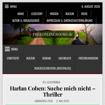
Skip
MENU
6. AUGUST 2026
to
HOME
LESESTOFF
WISSEN
KULTUR
REISE
content
AUTOR U. HERAUSGEBER
IMPRESSUM U. DATENSCHUTZERKLÄRUNG
FREEONLINEBOOKS.de
MENU
STARTSEITE
KULTUR
ROMAN
SACHBUCH
FREEONLINEBOOK
KURZGESCHICHTEN (KOSTENLOS)
POSTED
LESEPROBEN
IN
Harlan Coben: Suche mich nicht –
Thriller
ADMIN/RSS-FEED
2. MAI 2019