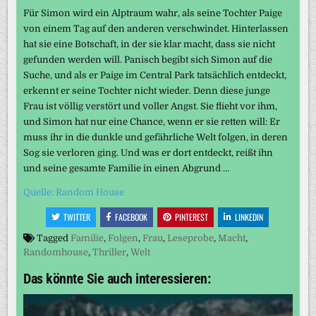
Für Simon wird ein Alptraum wahr, als seine Tochter Paige
von einem Tag auf den anderen verschwindet. Hinterlassen
hat sie eine Botschaft, in der sie klar macht, dass sie nicht
gefunden werden will. Panisch begibt sich Simon auf die
Suche, und als er Paige im Central Park tatsächlich entdeckt,
erkennt er seine Tochter nicht wieder. Denn diese junge
Frau ist völlig verstört und voller Angst. Sie flieht vor ihm,
und Simon hat nur eine Chance, wenn er sie retten will: Er
muss ihr in die dunkle und gefährliche Welt folgen, in deren
Sog sie verloren ging. Und was er dort entdeckt, reißt ihn
und seine gesamte Familie in einen Abgrund …
Quelle: Random House
TWITTER
FACEBOOK
PINTEREST
LINKEDIN
Tagged
Familie
,
Folgen
,
Frau
,
Leseprobe
,
Macht
,
Randomhouse
,
Thriller
,
Welt
Das könnte Sie auch interessieren: