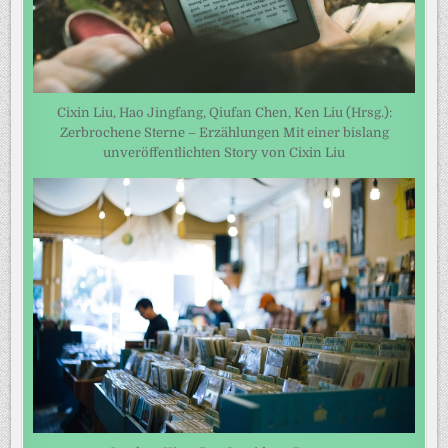
Cixin Liu, Hao Jingfang, Qiufan Chen, Ken Liu (Hrsg.):
Zerbrochene Sterne – Erzählungen Mit einer bislang
unveröffentlichten Story von Cixin Liu