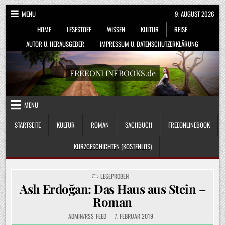
Skip
MENU
9. AUGUST 2026
to
HOME
LESESTOFF
WISSEN
KULTUR
REISE
content
AUTOR U. HERAUSGEBER
IMPRESSUM U. DATENSCHUTZERKLÄRUNG
FREEONLINEBOOKS.de
MENU
STARTSEITE
KULTUR
ROMAN
SACHBUCH
FREEONLINEBOOK
KURZGESCHICHTEN (KOSTENLOS)
POSTED
LESEPROBEN
IN
Aslı Erdoğan: Das Haus aus Stein –
Roman
ADMIN/RSS-FEED
7. FEBRUAR 2019