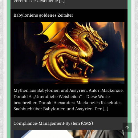
vereint. Die Geschichte
[...]
Babyloniens goldenes Zeitalter
Mythen aus Babylonien und Assyrien. Autor: Mackenzie,
Donald A. „Unendliche Weisheiten“ – Diese Worte
beschreiben Donald Alexanders Mackenzies fesselndes
Sachbuch über Babylonien und Assyrien. Der
[...]
Compliance-Management-System (CMS)
SCRO
TO
TOP