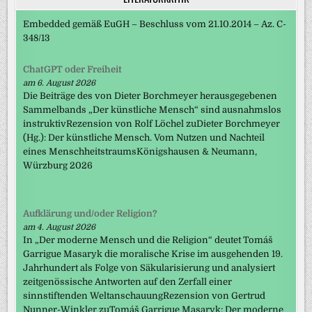
Embedded gemäß EuGH – Beschluss vom 21.10.2014 – Az. C-
348/13
ChatGPT oder Freiheit
am 6. August 2026
Die Beiträge des von Dieter Borchmeyer herausgegebenen
Sammelbands „Der künstliche Mensch“ sind ausnahmslos
instruktivRezension von Rolf Löchel zuDieter Borchmeyer
(Hg.): Der künstliche Mensch. Vom Nutzen und Nachteil
eines MenschheitstraumsKönigshausen & Neumann,
Würzburg 2026
Aufklärung und/oder Religion?
am 4. August 2026
In „Der moderne Mensch und die Religion“ deutet Tomáš
Garrigue Masaryk die moralische Krise im ausgehenden 19.
Jahrhundert als Folge von Säkularisierung und analysiert
zeitgenössische Antworten auf den Zerfall einer
sinnstiftenden WeltanschauungRezension von Gertrud
Nunner-Winkler zuTomáš Garrigue Masaryk: Der moderne