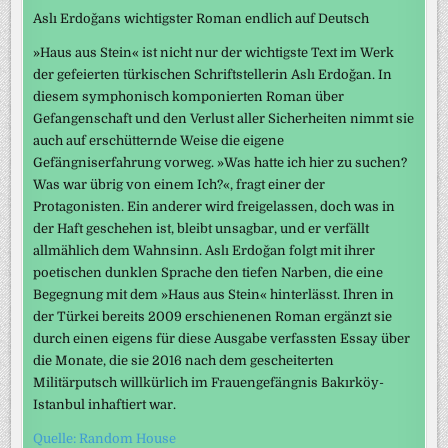
Aslı Erdoğans wichtigster Roman endlich auf Deutsch
»Haus aus Stein« ist nicht nur der wichtigste Text im Werk
der gefeierten türkischen Schriftstellerin Aslı Erdoğan. In
diesem symphonisch komponierten Roman über
Gefangenschaft und den Verlust aller Sicherheiten nimmt sie
auch auf erschütternde Weise die eigene
Gefängniserfahrung vorweg. »Was hatte ich hier zu suchen?
Was war übrig von einem Ich?«, fragt einer der
Protagonisten. Ein anderer wird freigelassen, doch was in
der Haft geschehen ist, bleibt unsagbar, und er verfällt
allmählich dem Wahnsinn. Aslı Erdoğan folgt mit ihrer
poetischen dunklen Sprache den tiefen Narben, die eine
Begegnung mit dem »Haus aus Stein« hinterlässt. Ihren in
der Türkei bereits 2009 erschienenen Roman ergänzt sie
durch einen eigens für diese Ausgabe verfassten Essay über
die Monate, die sie 2016 nach dem gescheiterten
Militärputsch willkürlich im Frauengefängnis Bakırköy-
Istanbul inhaftiert war.
Quelle: Random House