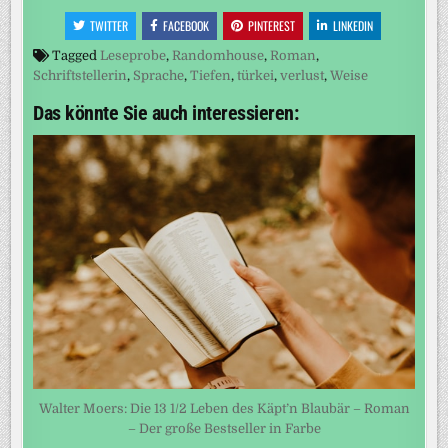
TWITTER
FACEBOOK
PINTEREST
LINKEDIN
Tagged
Leseprobe
,
Randomhouse
,
Roman
,
Schriftstellerin
,
Sprache
,
Tiefen
,
türkei
,
verlust
,
Weise
Das könnte Sie auch interessieren:
Walter Moers: Die 13 1/2 Leben des Käpt’n Blaubär – Roman
– Der große Bestseller in Farbe