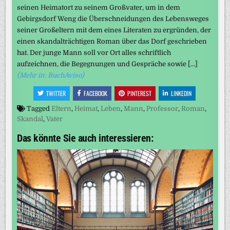
seinen Heimatort zu seinem Großvater, um in dem
Gebirgsdorf Weng die Überschneidungen des Lebensweges
seiner Großeltern mit dem eines Literaten zu ergründen, der
einen skandalträchtigen Roman über das Dorf geschrieben
hat. Der junge Mann soll vor Ort alles schriftlich
aufzeichnen, die Begegnungen und Gespräche sowie […]
(Mehr in: BuchAviso)
TWITTER
FACEBOOK
PINTEREST
LINKEDIN
Tagged
Eltern
,
Heimat
,
Leben
,
Mann
,
Professor
,
Roman
,
Skandal
,
Vater
Das könnte Sie auch interessieren: