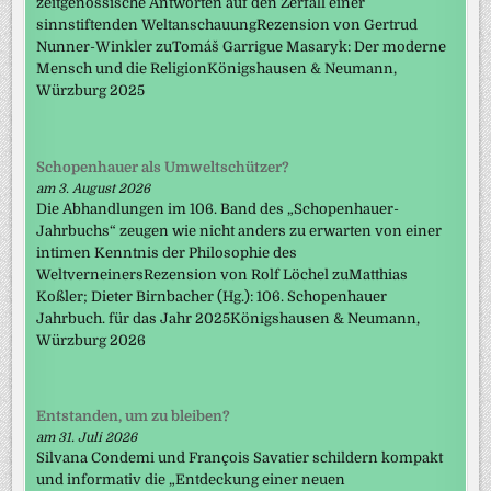
zeitgenössische Antworten auf den Zerfall einer
sinnstiftenden WeltanschauungRezension von Gertrud
Nunner-Winkler zuTomáš Garrigue Masaryk: Der moderne
Mensch und die ReligionKönigshausen & Neumann,
Würzburg 2025
Schopenhauer als Umweltschützer?
am 3. August 2026
Die Abhandlungen im 106. Band des „Schopenhauer-
Jahrbuchs“ zeugen wie nicht anders zu erwarten von einer
intimen Kenntnis der Philosophie des
WeltverneinersRezension von Rolf Löchel zuMatthias
Koßler; Dieter Birnbacher (Hg.): 106. Schopenhauer
Jahrbuch. für das Jahr 2025Königshausen & Neumann,
Würzburg 2026
Entstanden, um zu bleiben?
am 31. Juli 2026
Silvana Condemi und François Savatier schildern kompakt
und informativ die „Entdeckung einer neuen