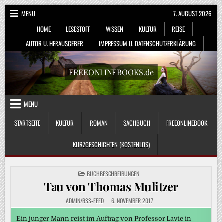
Skip
MENU
7. AUGUST 2026
to
HOME
LESESTOFF
WISSEN
KULTUR
REISE
content
AUTOR U. HERAUSGEBER
IMPRESSUM U. DATENSCHUTZERKLÄRUNG
FREEONLINEBOOKS.de
MENU
STARTSEITE
KULTUR
ROMAN
SACHBUCH
FREEONLINEBOOK
KURZGESCHICHTEN (KOSTENLOS)
POSTED
BUCHBESCHREIBUNGEN
IN
Tau von Thomas Mulitzer
ADMIN/RSS-FEED
6. NOVEMBER 2017
Ein junger Mann reist im Auftrag von Professor Lavie in