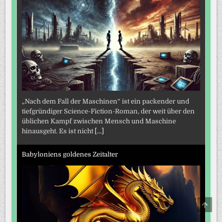
„Nach dem Fall der Maschinen“ ist ein packender und
tiefgründiger Science-Fiction-Roman, der weit über den
üblichen Kampf zwischen Mensch und Maschine
hinausgeht. Es ist nicht
[...]
Babyloniens goldenes Zeitalter
SCRO
TO
TOP