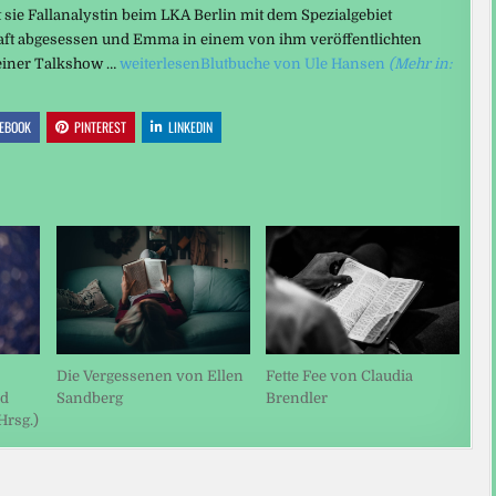
t sie Fallanalystin beim LKA Berlin mit dem Spezialgebiet
Haft abgesessen und Emma in einem von ihm veröffentlichten
 einer Talkshow …
weiterlesen
Blutbuche von Ule Hansen
(Mehr in:
EBOOK
PINTEREST
LINKEDIN
Die Vergessenen von Ellen
Fette Fee von Claudia
nd
Sandberg
Brendler
rsg.)