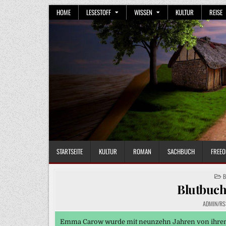
Skip
HOME
LESESTOFF
WISSEN
KULTUR
REISE
to
content
STARTSEITE
KULTUR
ROMAN
SACHBUCH
FREEO
P
B
I
Blutbuch
ADMIN/RS
Emma Carow wurde mit neunzehn Jahren von ihrem 