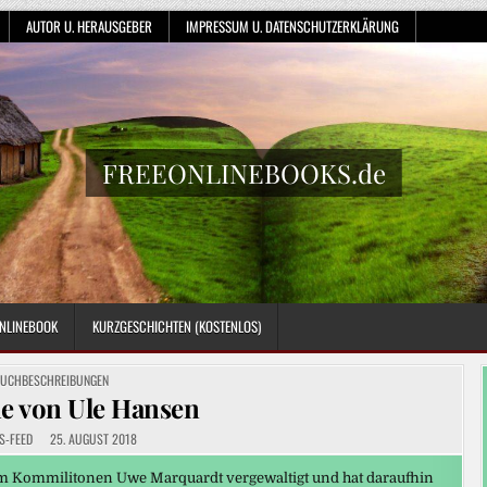
AUTOR U. HERAUSGEBER
IMPRESSUM U. DATENSCHUTZERKLÄRUNG
FREEONLINEBOOKS.de
NLINEBOOK
KURZGESCHICHTEN (KOSTENLOS)
OSTED
UCHBESCHREIBUNGEN
N
e von Ule Hansen
S-FEED
25. AUGUST 2018
Kommilitonen Uwe Marquardt vergewaltigt und hat daraufhin