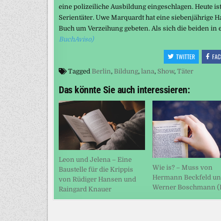
eine polizeiliche Ausbildung eingeschlagen. Heute is
Serientäter. Uwe Marquardt hat eine siebenjährige 
Buch um Verzeihung gebeten. Als sich die beiden in
BuchAviso)
TWITTER
FAC
Tagged
Berlin
,
Bildung
,
lana
,
Show
,
Täter
Das könnte Sie auch interessieren:
Leon und Jelena – Eine
Wie is? – Muss von
Baustelle für die Krippis
Hermann Beckfeld u
von Rüdiger Hansen und
Werner Boschmann (H
Raingard Knauer