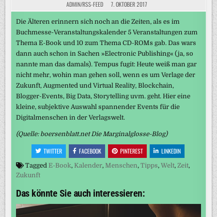
ADMIN/RSS-FEED
7. OKTOBER 2017
Die Älteren erinnern sich noch an die Zeiten, als es im
Buchmesse-Veranstaltungskalender 5 Veranstaltungen zum
Thema E-Book und 10 zum Thema CD-ROMs gab. Das wars
dann auch schon in Sachen »Electronic Publishing« (ja, so
nannte man das damals). Tempus fugit: Heute weiß man gar
nicht mehr, wohin man gehen soll, wenn es um Verlage der
Zukunft, Augmented und Virtual Reality, Blockchain,
Blogger-Events, Big Data, Storytelling uvm. geht. Hier eine
kleine, subjektive Auswahl spannender Events für die
Digitalmenschen in der Verlagswelt.
(Quelle: boersenblatt.net Die Marginalglosse-Blog)
TWITTER
FACEBOOK
PINTEREST
LINKEDIN
Tagged
E-Book
,
Kalender
,
Menschen
,
Tipps
,
Welt
,
Zeit
,
Zukunft
Das könnte Sie auch interessieren: