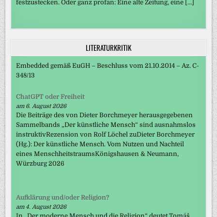
festzustecken. Oder ganz profan: Eine alte Zeitung, eine […]
LITERATURKRITIK
Embedded gemäß EuGH – Beschluss vom 21.10.2014 – Az. C-
348/13
ChatGPT oder Freiheit
am 6. August 2026
Die Beiträge des von Dieter Borchmeyer herausgegebenen
Sammelbands „Der künstliche Mensch“ sind ausnahmslos
instruktivRezension von Rolf Löchel zuDieter Borchmeyer
(Hg.): Der künstliche Mensch. Vom Nutzen und Nachteil
eines MenschheitstraumsKönigshausen & Neumann,
Würzburg 2026
Aufklärung und/oder Religion?
am 4. August 2026
In „Der moderne Mensch und die Religion“ deutet Tomáš