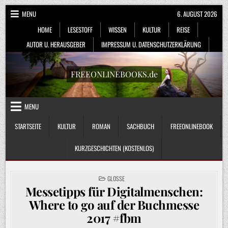
Skip
MENU
6. AUGUST 2026
to
HOME
LESESTOFF
WISSEN
KULTUR
REISE
content
AUTOR U. HERAUSGEBER
IMPRESSUM U. DATENSCHUTZERKLÄRUNG
FREEONLINEBOOKS.de
MENU
STARTSEITE
KULTUR
ROMAN
SACHBUCH
FREEONLINEBOOK
KURZGESCHICHTEN (KOSTENLOS)
POSTED
GLOSSE
IN
Messetipps für Digitalmenschen:
Where to go auf der Buchmesse
2017 #fbm