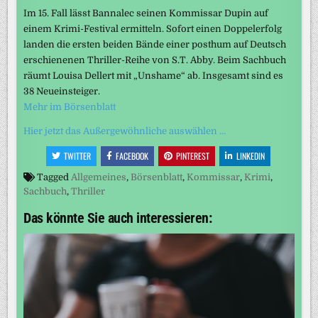
Im 15. Fall lässt Bannalec seinen Kommissar Dupin auf
einem Krimi-Festival ermitteln. Sofort einen Doppelerfolg
landen die ersten beiden Bände einer posthum auf Deutsch
erschienenen Thriller-Reihe von S.T. Abby. Beim Sachbuch
räumt Louisa Dellert mit „Unshame“ ab. Insgesamt sind es
38 Neueinsteiger.
Mehr im Börsenblatt
Hier jetzt das Außergewöhnliche auswählen …
TWITTER
FACEBOOK
PINTEREST
LINKEDIN
Tagged
Allgemeines
,
Börsenblatt
,
Kommissar
,
Krimi
,
Sachbuch
,
Thriller
Das könnte Sie auch interessieren: