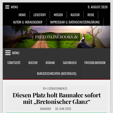
Skip
MENU
9. AUGUST 2026
to
HOME
LESESTOFF
WISSEN
KULTUR
REISE
content
AUTOR U. HERAUSGEBER
IMPRESSUM U. DATENSCHUTZERKLÄRUNG
FREEONLINEBOOKS.de
MENU
STARTSEITE
KULTUR
ROMAN
SACHBUCH
FREEONLINEBOOK
KURZGESCHICHTEN (KOSTENLOS)
POSTED
LITERATURNEWZS
IN
Diesen Platz holt Bannalec sofort
mit „Bretonischer Glanz“
MANAGER
30. JUNI 2026