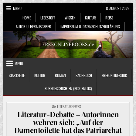
Skip
MENU
8. AUGUST 2026
to
HOME
LESESTOFF
WISSEN
KULTUR
REISE
content
AUTOR U. HERAUSGEBER
IMPRESSUM U. DATENSCHUTZERKLÄRUNG
FREEONLINEBOOKS.de
MENU
STARTSEITE
KULTUR
ROMAN
SACHBUCH
FREEONLINEBOOK
KURZGESCHICHTEN (KOSTENLOS)
POSTED
LITERATURNEWZS
IN
Literatur-Debatte – Autorinnen
wehren sich: „Auf der
Damentoilette hat das Patriarchat