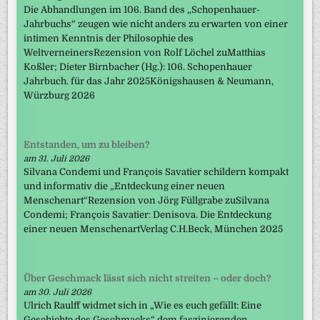
Die Abhandlungen im 106. Band des „Schopenhauer-
Jahrbuchs“ zeugen wie nicht anders zu erwarten von einer
intimen Kenntnis der Philosophie des
WeltverneinersRezension von Rolf Löchel zuMatthias
Koßler; Dieter Birnbacher (Hg.): 106. Schopenhauer
Jahrbuch. für das Jahr 2025Königshausen & Neumann,
Würzburg 2026
Entstanden, um zu bleiben?
am 31. Juli 2026
Silvana Condemi und François Savatier schildern kompakt
und informativ die „Entdeckung einer neuen
Menschenart“Rezension von Jörg Füllgrabe zuSilvana
Condemi; François Savatier: Denisova. Die Entdeckung
einer neuen MenschenartVerlag C.H.Beck, München 2025
Über Geschmack lässt sich nicht streiten – oder doch?
am 30. Juli 2026
Ulrich Raulff widmet sich in „Wie es euch gefällt: Eine
Geschichte des Geschmacks“ dem faszinierenden