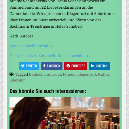
Auf die Schmähkritik von Denis Scheck antwortet ein
Sammelband mit 22 Liebeserklärungen an die
Damentoilette. Wir sprechen in Klagenfurt mit Autorinnen
über Frauen im Literaturbetrieb und hören von der
Bachmann-Preisträgerin Helga Schubert.
Gerk, Andrea
Zum: Deutschlandradio
Hier jetzt das Außergewöhnliche auswählen …
TWITTER
FACEBOOK
PINTEREST
LINKEDIN
Tagged
Deutschlandradio
,
Frauen
,
klagenfurt
,
Kultur
,
Literatur
Das könnte Sie auch interessieren: