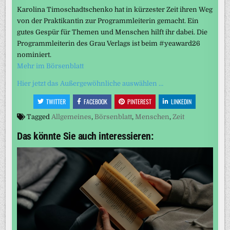
Karolina Timoschadtschenko hat in kürzester Zeit ihren Weg
von der Praktikantin zur Programmleiterin gemacht. Ein
gutes Gespür für Themen und Menschen hilft ihr dabei. Die
Programmleiterin des Grau Verlags ist beim #yeaward26
nominiert.
Mehr im Börsenblatt
Hier jetzt das Außergewöhnliche auswählen …
TWITTER
FACEBOOK
PINTEREST
LINKEDIN
Tagged
Allgemeines
,
Börsenblatt
,
Menschen
,
Zeit
Das könnte Sie auch interessieren: