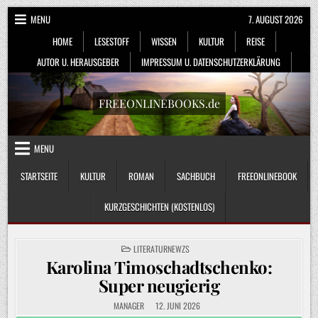
Skip
MENU
7. AUGUST 2026
to
HOME
LESESTOFF
WISSEN
KULTUR
REISE
content
AUTOR U. HERAUSGEBER
IMPRESSUM U. DATENSCHUTZERKLÄRUNG
FREEONLINEBOOKS.de
MENU
STARTSEITE
KULTUR
ROMAN
SACHBUCH
FREEONLINEBOOK
KURZGESCHICHTEN (KOSTENLOS)
POSTED
LITERATURNEWZS
IN
Karolina Timoschadtschenko:
Super neugierig
MANAGER
12. JUNI 2026