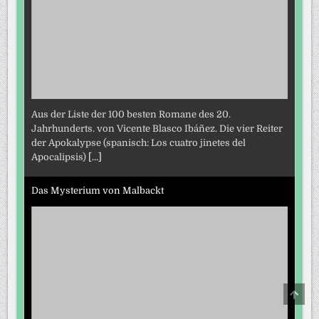
Aus der Liste der 100 besten Romane des 20.
Jahrhunderts. von Vicente Blasco Ibáñez. Die vier Reiter
der Apokalypse (spanisch: Los cuatro jinetes del
Apocalipsis)
[...]
Das Mysterium von Malbackt
SCRO
TO
TOP