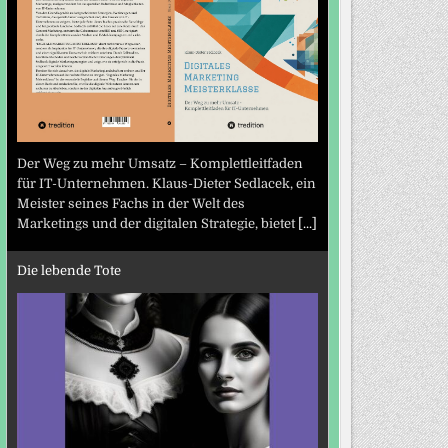
Der Weg zu mehr Umsatz – Komplettleitfaden
für IT-Unternehmen. Klaus-Dieter Sedlacek, ein
Meister seines Fachs in der Welt des
Marketings und der digitalen Strategie, bietet
[...]
Die lebende Tote