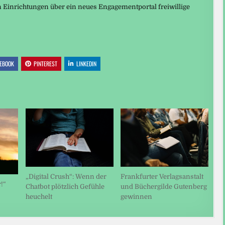
Einrichtungen über ein neues Engagementportal freiwillige
EBOOK
PINTEREST
LINKEDIN
„Digital Crush“: Wenn der
Frankfurter Verlagsanstalt
!“
Chatbot plötzlich Gefühle
und Büchergilde Gutenberg
heuchelt
gewinnen