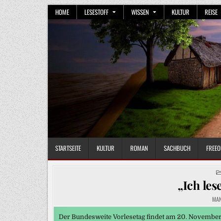
Skip
HOME
LESESTOFF
WISSEN
KULTUR
REISE
to
content
STARTSEITE
KULTUR
ROMAN
SACHBUCH
FREEO
„Ich les
MA
Der Bundesweite Vorlesetag findet am 20. November u