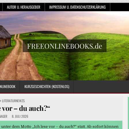
AUTOR U. HERAUSGEBER
IMPRESSUM U. DATENSCHUTZERKLÄRUNG
FREEONLINEBOOKS.de
NLINEBOOK
KURZGESCHICHTEN (KOSTENLOS)
POSTED
LITERATURNEWZS
IN
e vor – du auch?“
NAGER
8. JULI 2026
nter dem Motto „Ich lese vor – du auch?“ statt. Ab sofort können