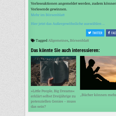
Vorleseaktionen angemeldet werden, zudem können 
Vorlesende gewinnen.
Mehr im Börsenblatt
Hier jetzt das Außergewöhnliche auswählen …
TWITTER
FAC
Tagged
Allgemeines
,
Börsenblatt
Das könnte Sie auch interessieren:
»Little People, Big Dreams«
„Bücher können mehr
erklärt selbst Dreijährige zu
potenziellen Genies – muss
das sein?