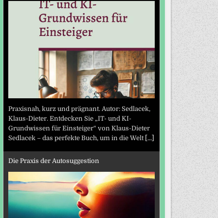
Praxisnah, kurz und prägnant. Autor: Sedlacek,
Klaus-Dieter. Entdecken Sie „IT- und KI-
Grundwissen für Einsteiger“ von Klaus-Dieter
Sedlacek – das perfekte Buch, um in die Welt
[...]
Die Praxis der Autosuggestion