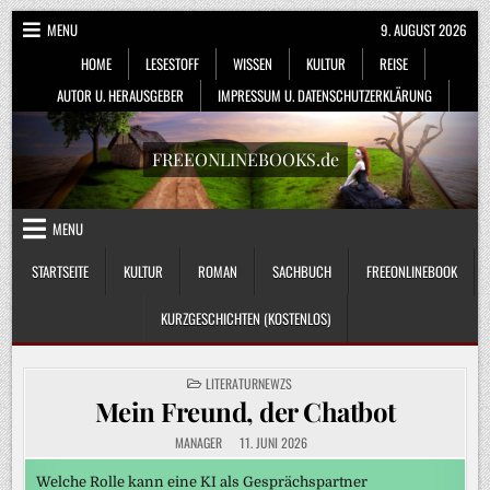
Skip
MENU
9. AUGUST 2026
to
HOME
LESESTOFF
WISSEN
KULTUR
REISE
content
AUTOR U. HERAUSGEBER
IMPRESSUM U. DATENSCHUTZERKLÄRUNG
FREEONLINEBOOKS.de
MENU
STARTSEITE
KULTUR
ROMAN
SACHBUCH
FREEONLINEBOOK
KURZGESCHICHTEN (KOSTENLOS)
POSTED
LITERATURNEWZS
IN
Mein Freund, der Chatbot
MANAGER
11. JUNI 2026
Welche Rolle kann eine KI als Gesprächspartner