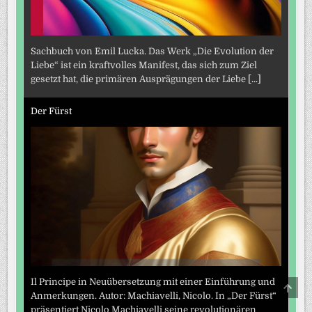
Sachbuch von Emil Lucka. Das Werk „Die Evolution der
Liebe“ ist ein kraftvolles Manifest, das sich zum Ziel
gesetzt hat, die primären Ausprägungen der Liebe
[...]
Der Fürst
Il Principe in Neuübersetzung mit einer Einführung und
SCRO
TO
Anmerkungen. Autor: Machiavelli, Nicolo. In „Der Fürst“
TOP
präsentiert Nicolo Machiavelli seine revolutionären