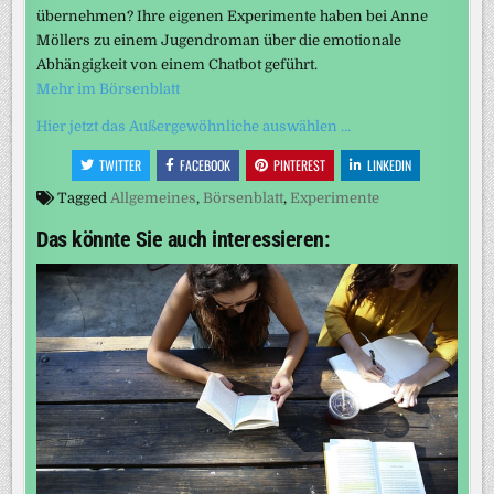
übernehmen? Ihre eigenen Experimente haben bei Anne
Möllers zu einem Jugendroman über die emotionale
Abhängigkeit von einem Chatbot geführt.
Mehr im Börsenblatt
Hier jetzt das Außergewöhnliche auswählen …
TWITTER
FACEBOOK
PINTEREST
LINKEDIN
Tagged
Allgemeines
,
Börsenblatt
,
Experimente
Das könnte Sie auch interessieren: