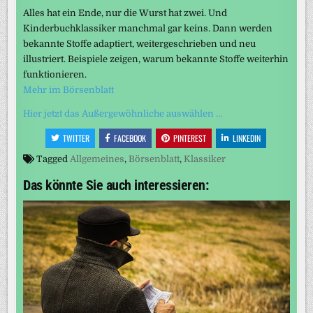
Alles hat ein Ende, nur die Wurst hat zwei. Und
Kinderbuchklassiker manchmal gar keins. Dann werden
bekannte Stoffe adaptiert, weitergeschrieben und neu
illustriert. Beispiele zeigen, warum bekannte Stoffe weiterhin
funktionieren.
Mehr im Börsenblatt
Hier jetzt das Außergewöhnliche auswählen …
TWITTER
FACEBOOK
PINTEREST
LINKEDIN
Tagged
Allgemeines
,
Börsenblatt
,
Klassiker
Das könnte Sie auch interessieren: