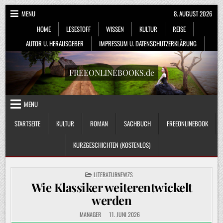
Skip
MENU
8. AUGUST 2026
to
HOME
LESESTOFF
WISSEN
KULTUR
REISE
content
AUTOR U. HERAUSGEBER
IMPRESSUM U. DATENSCHUTZERKLÄRUNG
FREEONLINEBOOKS.de
MENU
STARTSEITE
KULTUR
ROMAN
SACHBUCH
FREEONLINEBOOK
KURZGESCHICHTEN (KOSTENLOS)
POSTED
LITERATURNEWZS
IN
Wie Klassiker weiterentwickelt
werden
MANAGER
11. JUNI 2026