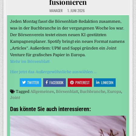
fusionieren
MANAGER
1. JUNI 2026
Jeden Montag fasst die Börsenblatt-Redaktion zusammen,
was in der Buchbranche in der vergangenen Woche los war.
Der Börsenverein testet einen neuen KI-gestützten
Kampagnenplaner. Spotify bringt ein neues Format namens
„Articles“. Außerdem: UPM und Sappi gründen ein Joint
Venture für grafisches Papier in Europa.
Mehr im Börsenblatt
Hier jetzt das Außergewöhnliche auswählen …
TWITTER
FACEBOOK
PINTEREST
LINKEDIN
Tagged
Allgemeines
,
Börsenblatt
,
Buchbranche
,
Europa
,
Joint
Das könnte Sie auch interessieren: