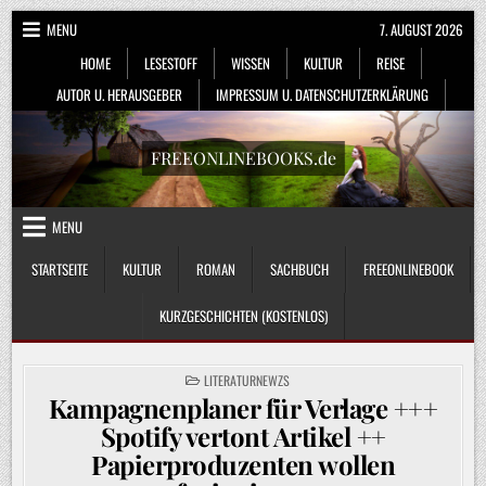
Skip
MENU
7. AUGUST 2026
to
HOME
LESESTOFF
WISSEN
KULTUR
REISE
content
AUTOR U. HERAUSGEBER
IMPRESSUM U. DATENSCHUTZERKLÄRUNG
FREEONLINEBOOKS.de
MENU
STARTSEITE
KULTUR
ROMAN
SACHBUCH
FREEONLINEBOOK
KURZGESCHICHTEN (KOSTENLOS)
POSTED
LITERATURNEWZS
IN
Kampagnenplaner für Verlage +++
Spotify vertont Artikel ++
Papierproduzenten wollen