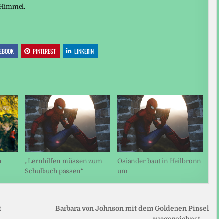
m Himmel.
EBOOK
PINTEREST
LINKEDIN
h
„Lernhilfen müssen zum
Osiander baut in Heilbronn
Schulbuch passen“
um
t
Barbara von Johnson mit dem Goldenen Pinsel
ausgezeichnet →