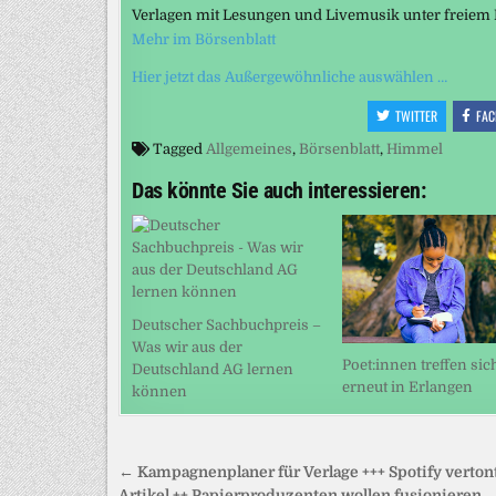
Verlagen mit Lesungen und Livemusik unter freie
Mehr im Börsenblatt
Hier jetzt das Außergewöhnliche auswählen …
TWITTER
FAC
Tagged
Allgemeines
,
Börsenblatt
,
Himmel
Das könnte Sie auch interessieren:
Deutscher Sachbuchpreis –
Was wir aus der
Poet:innen treffen sic
Deutschland AG lernen
erneut in Erlangen
können
Beitragsnavigation
← Kampagnenplaner für Verlage +++ Spotify verton
Artikel ++ Papierproduzenten wollen fusionieren