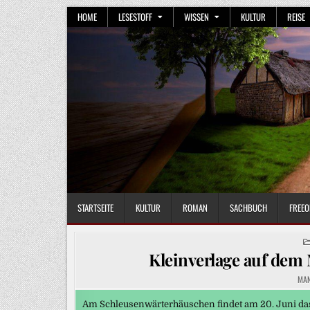
Skip
HOME
LESESTOFF
WISSEN
KULTUR
REISE
to
content
STARTSEITE
KULTUR
ROMAN
SACHBUCH
FREEO
Kleinverlage auf dem
MA
Am Schleusenwärterhäuschen findet am 20. Juni das