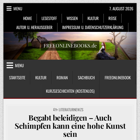
Skip
MENU
7. AUGUST 2026
to
HOME
LESESTOFF
WISSEN
KULTUR
REISE
content
AUTOR U. HERAUSGEBER
IMPRESSUM U. DATENSCHUTZERKLÄRUNG
FREEONLINEBOOKS.de
MENU
STARTSEITE
KULTUR
ROMAN
SACHBUCH
FREEONLINEBOOK
KURZGESCHICHTEN (KOSTENLOS)
POSTED
LITERATURNEWZS
IN
Begabt beleidigen – Auch
Schimpfen kann eine hohe Kunst
sein