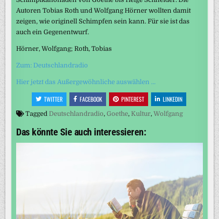
Autoren Tobias Roth und Wolfgang Hörner wollten damit
zeigen, wie originell Schimpfen sein kann. Für sie ist das
auch ein Gegenentwurf.
Hörner, Wolfgang; Roth, Tobias
Zum: Deutschlandradio
Hier jetzt das Außergewöhnliche auswählen …
TWITTER
FACEBOOK
PINTEREST
LINKEDIN
Tagged
Deutschlandradio
,
Goethe
,
Kultur
,
Wolfgang
Das könnte Sie auch interessieren: