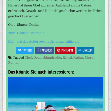
Haller hat ihren Chef auf einer Autofahrt an die Ostsee
erdrosselt. Gewalt- und Kolonialgeschichte werden im Krimi
geschickt verwoben.
Otoo, Sharon Dodua
Zum: Deutschlandradio
Hier jetzt das Außergewöhnliche auswählen …
TWITTER
FACEBOOK
PINTEREST
LINKEDIN
Tagged
Chef
,
Deutschlandradio
,
Krimi
,
Kultur
,
Mord
,
Roman
Das könnte Sie auch interessieren: