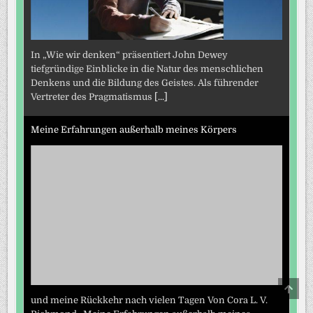
In „Wie wir denken“ präsentiert John Dewey
tiefgründige Einblicke in die Natur des menschlichen
Denkens und die Bildung des Geistes. Als führender
Vertreter des Pragmatismus
[...]
Meine Erfahrungen außerhalb meines Körpers
SCRO
TO
und meine Rückkehr nach vielen Tagen Von Cora L. V.
TOP