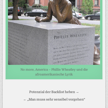
No more, America – Phillis Wheatley und die
afroamerikanische Lyrik
Beitragsnavigation
Potenzial der Backlist heben →
← „Man muss sehr sensibel vorgehen“