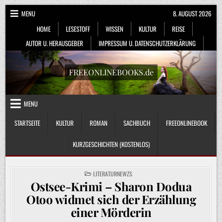
Skip
MENU
8. AUGUST 2026
to
HOME
LESESTOFF
WISSEN
KULTUR
REISE
content
AUTOR U. HERAUSGEBER
IMPRESSUM U. DATENSCHUTZERKLÄRUNG
FREEONLINEBOOKS.de
MENU
STARTSEITE
KULTUR
ROMAN
SACHBUCH
FREEONLINEBOOK
KURZGESCHICHTEN (KOSTENLOS)
POSTED
LITERATURNEWZS
IN
Ostsee-Krimi – Sharon Dodua
Otoo widmet sich der Erzählung
einer Mörderin