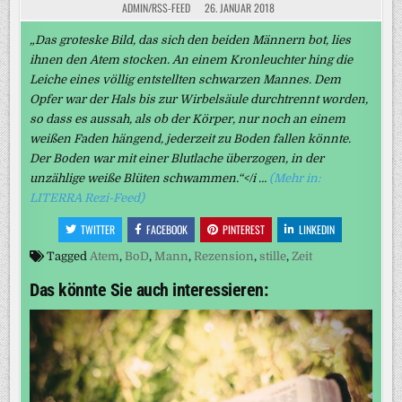
ADMIN/RSS-FEED
26. JANUAR 2018
„Das groteske Bild, das sich den beiden Männern bot, lies
ihnen den Atem stocken. An einem Kronleuchter hing die
Leiche eines völlig entstellten schwarzen Mannes. Dem
Opfer war der Hals bis zur Wirbelsäule durchtrennt worden,
so dass es aussah, als ob der Körper, nur noch an einem
weißen Faden hängend, jederzeit zu Boden fallen könnte.
Der Boden war mit einer Blutlache überzogen, in der
unzählige weiße Blüten schwammen.“</i …
(Mehr in:
LITERRA Rezi-Feed)
TWITTER
FACEBOOK
PINTEREST
LINKEDIN
Tagged
Atem
,
BoD
,
Mann
,
Rezension
,
stille
,
Zeit
Das könnte Sie auch interessieren: