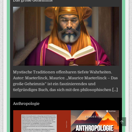
Das große Geheimnis
Mystische Traditionen offenbaren tiefste Wahrheiten.
Autor: Maeterlinck, Maurice. „Maurice Maeterlinck – Das
große Geheimnis“ ist ein faszinierendes und
tiefgründiges Buch, das sich mit den philosophischen
[...]
Anthropologie
SCRO
TO
TOP