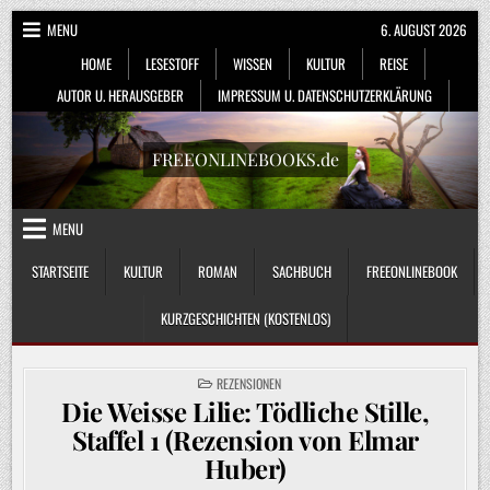
Skip
MENU
6. AUGUST 2026
to
HOME
LESESTOFF
WISSEN
KULTUR
REISE
content
AUTOR U. HERAUSGEBER
IMPRESSUM U. DATENSCHUTZERKLÄRUNG
FREEONLINEBOOKS.de
MENU
STARTSEITE
KULTUR
ROMAN
SACHBUCH
FREEONLINEBOOK
KURZGESCHICHTEN (KOSTENLOS)
POSTED
REZENSIONEN
IN
Die Weisse Lilie: Tödliche Stille,
Staffel 1 (Rezension von Elmar
Huber)