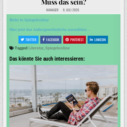
Muss das sein?
MANAGER
8. JULI 2026
Mehr in Spiegelonline
Hier jetzt das Außergewöhnliche auswählen …
TWITTER
FACEBOOK
PINTEREST
LINKEDIN
Tagged
Literatur
,
Spiegelonline
Das könnte Sie auch interessieren: