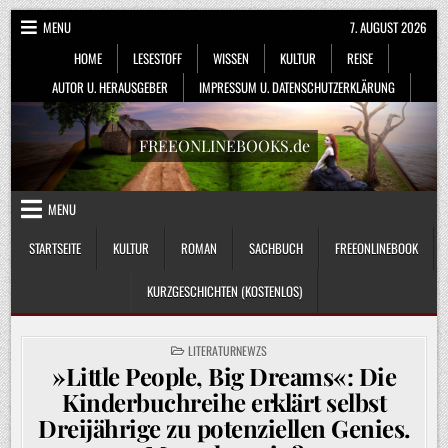
Skip
MENU
7. AUGUST 2026
to
HOME
LESESTOFF
WISSEN
KULTUR
REISE
content
AUTOR U. HERAUSGEBER
IMPRESSUM U. DATENSCHUTZERKLÄRUNG
FREEONLINEBOOKS.de
MENU
STARTSEITE
KULTUR
ROMAN
SACHBUCH
FREEONLINEBOOK
KURZGESCHICHTEN (KOSTENLOS)
POSTED
LITERATURNEWZS
IN
»Little People, Big Dreams«: Die
Kinderbuchreihe erklärt selbst
Dreijährige zu potenziellen Genies.