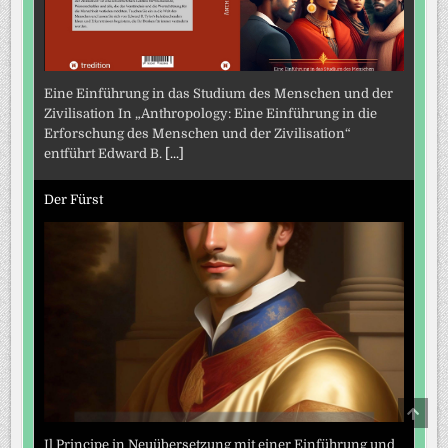
Eine Einführung in das Studium des Menschen und der
Zivilisation In „Anthropology: Eine Einführung in die
Erforschung des Menschen und der Zivilisation“
entführt Edward B.
[...]
Der Fürst
SCRO
TO
TOP
Il Principe in Neuübersetzung mit einer Einführung und