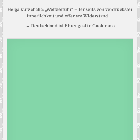
Beitragsnavigation
Helga Kurzchalia: „Weltzeituhr“ – Jenseits von verdruckster
Innerlichkeit und offenem Widerstand →
← Deutschland ist Ehrengast in Guatemala