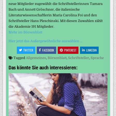
neue Mitglieder zugewählt: die Schriftstellerinnen Tamara
Bach und Annett Gröschner, die italienische
Literaturwissenschaftlerin Maria Carolina Foi und den
Schriftsteller Hans Pleschinski. Mit diesen Zuwahlen zählt
die Akademie 191 Mitglieder.
Mehr im Börsenblatt
Hier jetzt das Außergewöhnliche auswählen …
TWITTER
FACEBOOK
PINTEREST
LINKEDIN
Tagged
Allgemeines
,
Börsenblatt
,
Schriftsteller
,
Sprache
Das könnte Sie auch interessieren: