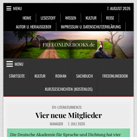
Skip
MENU
7. AUGUST 2026
to
HOME
LESESTOFF
WISSEN
KULTUR
REISE
content
AUTOR U. HERAUSGEBER
IMPRESSUM U. DATENSCHUTZERKLÄRUNG
FREEONLINEBOOKS.de
MENU
STARTSEITE
KULTUR
ROMAN
SACHBUCH
FREEONLINEBOOK
KURZGESCHICHTEN (KOSTENLOS)
POSTED
LITERATURNEWZS
IN
Vier neue Mitglieder
MANAGER
7. JULI 2026
Die Deutsche Akademie für Sprache und Dichtung hat vier