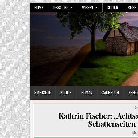
Skip
HOME
LESESTOFF
WISSEN
KULTUR
REISE
to
content
STARTSEITE
KULTUR
ROMAN
SACHBUCH
FREEO
Kathrin Fischer: „Achts
Schattenseiten
MA