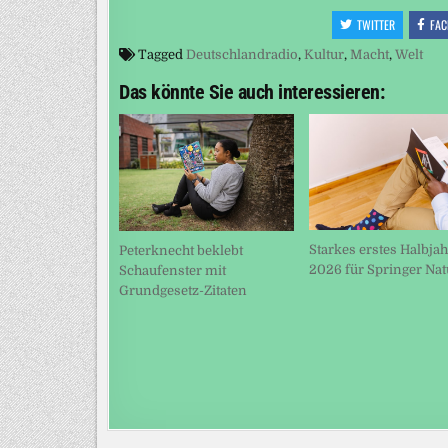
TWITTER
FAC
Tagged
Deutschlandradio
,
Kultur
,
Macht
,
Welt
Das könnte Sie auch interessieren:
Starkes erstes Halbjah
Peterknecht beklebt
2026 für Springer Nat
Schaufenster mit
Grundgesetz-Zitaten