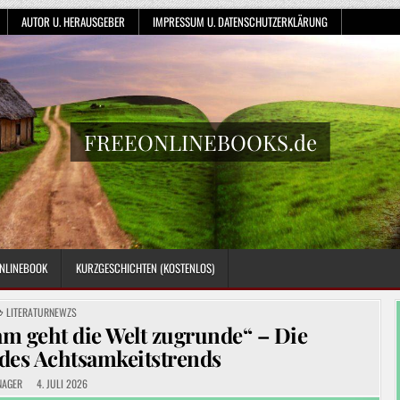
AUTOR U. HERAUSGEBER
IMPRESSUM U. DATENSCHUTZERKLÄRUNG
FREEONLINEBOOKS.de
NLINEBOOK
KURZGESCHICHTEN (KOSTENLOS)
POSTED
LITERATURNEWZS
IN
am geht die Welt zugrunde“ – Die
 des Achtsamkeitstrends
NAGER
4. JULI 2026