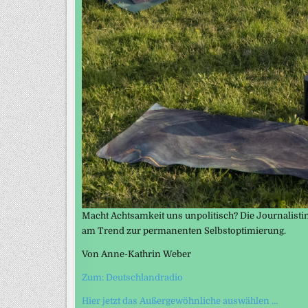
Macht Achtsamkeit uns unpolitisch? Die Journalistin
am Trend zur permanenten Selbstoptimierung.
Von Anne-Kathrin Weber
Zum: Deutschlandradio
Hier jetzt das Außergewöhnliche auswählen …