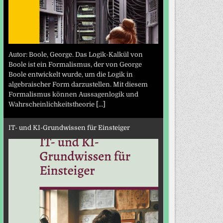
Autor: Boole, George. Das Logik-Kalkül von
Boole ist ein Formalismus, der von George
Boole entwickelt wurde, um die Logik in
algebraischer Form darzustellen. Mit diesem
Formalismus können Aussagenlogik und
Wahrscheinlichkeitstheorie
[...]
IT- und KI-Grundwissen für Einsteiger