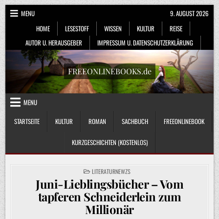
Skip
MENU
9. AUGUST 2026
to
HOME
LESESTOFF
WISSEN
KULTUR
REISE
content
AUTOR U. HERAUSGEBER
IMPRESSUM U. DATENSCHUTZERKLÄRUNG
FREEONLINEBOOKS.de
MENU
STARTSEITE
KULTUR
ROMAN
SACHBUCH
FREEONLINEBOOK
KURZGESCHICHTEN (KOSTENLOS)
POSTED
LITERATURNEWZS
IN
Juni-Lieblingsbücher – Vom
tapferen Schneiderlein zum
Millionär