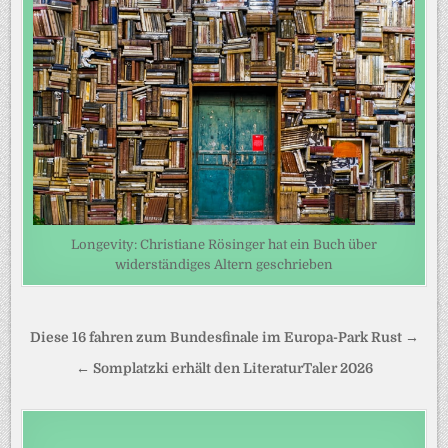
Longevity: Christiane Rösinger hat ein Buch über
widerständiges Altern geschrieben
Beitragsnavigation
Diese 16 fahren zum Bundesfinale im Europa-Park Rust →
← Somplatzki erhält den LiteraturTaler 2026