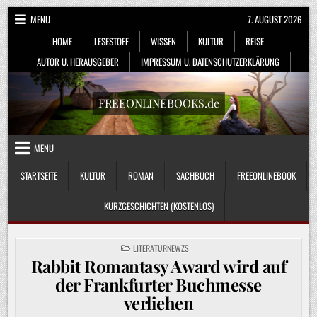
Skip
MENU
7. AUGUST 2026
to
HOME
LESESTOFF
WISSEN
KULTUR
REISE
content
AUTOR U. HERAUSGEBER
IMPRESSUM U. DATENSCHUTZERKLÄRUNG
FREEONLINEBOOKS.de
MENU
STARTSEITE
KULTUR
ROMAN
SACHBUCH
FREEONLINEBOOK
KURZGESCHICHTEN (KOSTENLOS)
POSTED
LITERATURNEWZS
IN
Rabbit Romantasy Award wird auf
der Frankfurter Buchmesse
verliehen