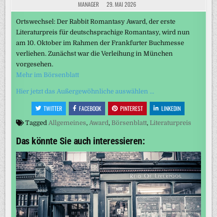
MANAGER
29. MAI 2026
Ortswechsel: Der Rabbit Romantasy Award, der erste
Literaturpreis für deutschsprachige Romantasy, wird nun
am 10. Oktober im Rahmen der Frankfurter Buchmesse
verliehen. Zunächst war die Verleihung in München
vorgesehen.
Mehr im Börsenblatt
Hier jetzt das Außergewöhnliche auswählen …
TWITTER
FACEBOOK
PINTEREST
LINKEDIN
Tagged
Allgemeines
,
Award
,
Börsenblatt
,
Literaturpreis
Das könnte Sie auch interessieren: