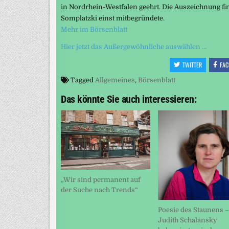
in Nordrhein-Westfalen geehrt. Die Auszeichnung fi
Somplatzki einst mitbegründete.
Mehr im Börsenblatt
Hier jetzt das Außergewöhnliche auswählen …
TWITTER
FAC
Tagged
Allgemeines
,
Börsenblatt
Das könnte Sie auch interessieren:
„Wir sind permanent auf
der Suche nach Trends“
Poesie des Staunens –
Judith Schalansky