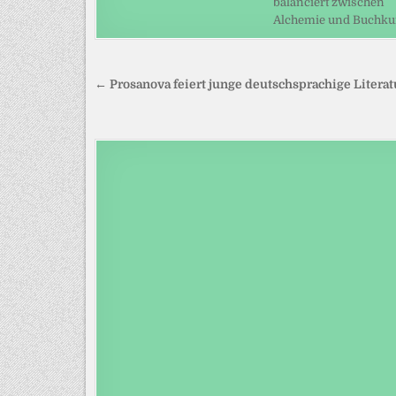
balanciert zwischen
Alchemie und Buchku
Beitragsnavigation
← Prosanova feiert junge deutschsprachige Literat