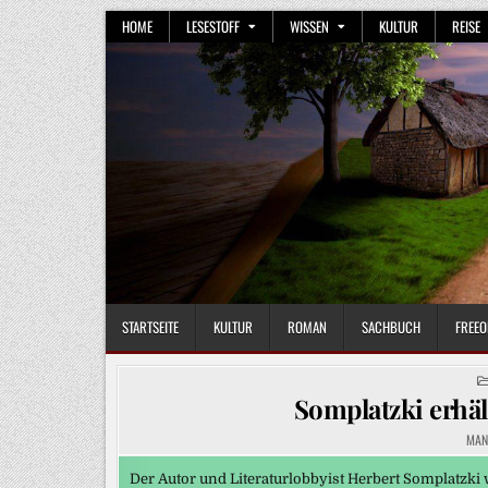
Skip
HOME
LESESTOFF
WISSEN
KULTUR
REISE
to
content
STARTSEITE
KULTUR
ROMAN
SACHBUCH
FREEO
Somplatzki erhäl
MAN
Der Autor und Literaturlobbyist Herbert Somplatzki