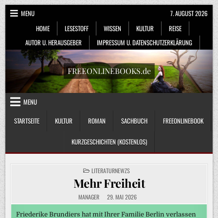
Skip
MENU
7. AUGUST 2026
to
HOME
LESESTOFF
WISSEN
KULTUR
REISE
content
AUTOR U. HERAUSGEBER
IMPRESSUM U. DATENSCHUTZERKLÄRUNG
FREEONLINEBOOKS.de
MENU
STARTSEITE
KULTUR
ROMAN
SACHBUCH
FREEONLINEBOOK
KURZGESCHICHTEN (KOSTENLOS)
POSTED
LITERATURNEWZS
IN
Mehr Freiheit
MANAGER
29. MAI 2026
Friederike Brundiers hat mit Ihrer Familie Berlin verlassen