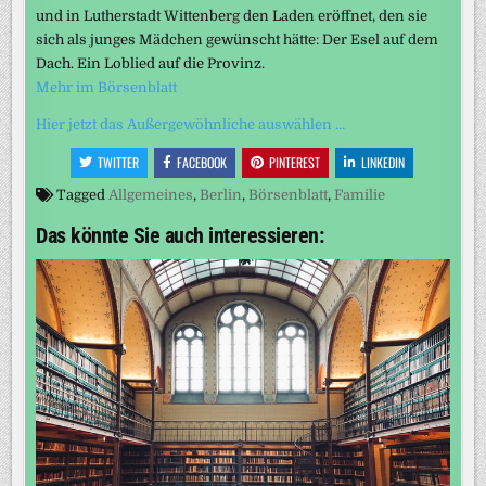
und in Lutherstadt Wittenberg den Laden eröffnet, den sie
sich als junges Mädchen gewünscht hätte: Der Esel auf dem
Dach. Ein Loblied auf die Provinz.
Mehr im Börsenblatt
Hier jetzt das Außergewöhnliche auswählen …
TWITTER
FACEBOOK
PINTEREST
LINKEDIN
Tagged
Allgemeines
,
Berlin
,
Börsenblatt
,
Familie
Das könnte Sie auch interessieren: