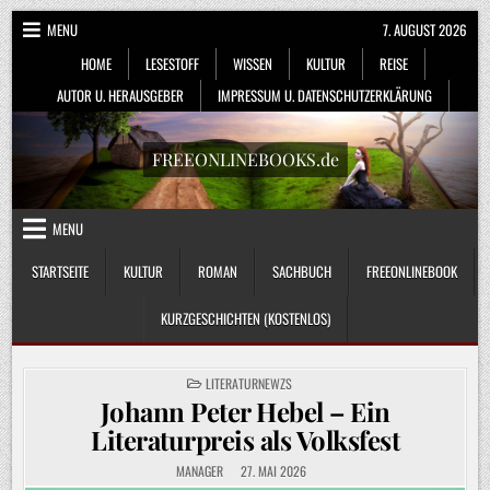
Skip
MENU
7. AUGUST 2026
to
HOME
LESESTOFF
WISSEN
KULTUR
REISE
content
AUTOR U. HERAUSGEBER
IMPRESSUM U. DATENSCHUTZERKLÄRUNG
FREEONLINEBOOKS.de
MENU
STARTSEITE
KULTUR
ROMAN
SACHBUCH
FREEONLINEBOOK
KURZGESCHICHTEN (KOSTENLOS)
POSTED
LITERATURNEWZS
IN
Johann Peter Hebel – Ein
Literaturpreis als Volksfest
MANAGER
27. MAI 2026