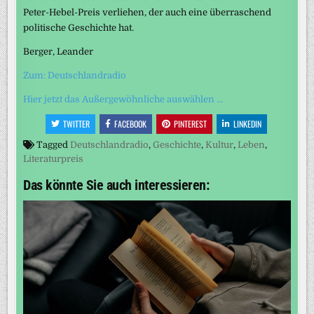
Peter-Hebel-Preis verliehen, der auch eine überraschend
politische Geschichte hat.
Berger, Leander
Zum: Deutschlandradio
Hier jetzt das Außergewöhnliche auswählen …
TWITTER
FACEBOOK
PINTEREST
LINKEDIN
Tagged
Deutschlandradio
,
Geschichte
,
Kultur
,
Leben
,
Literaturpreis
Das könnte Sie auch interessieren: