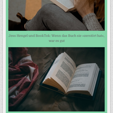
Jess Hengel und BookTok: Wenn das Buch sie »zerstört hat«,
war es gut