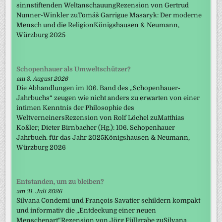
sinnstiftenden WeltanschauungRezension von Gertrud
Nunner-Winkler zuTomáš Garrigue Masaryk: Der moderne
Mensch und die ReligionKönigshausen & Neumann,
Würzburg 2025
Schopenhauer als Umweltschützer?
am 3. August 2026
Die Abhandlungen im 106. Band des „Schopenhauer-
Jahrbuchs“ zeugen wie nicht anders zu erwarten von einer
intimen Kenntnis der Philosophie des
WeltverneinersRezension von Rolf Löchel zuMatthias
Koßler; Dieter Birnbacher (Hg.): 106. Schopenhauer
Jahrbuch. für das Jahr 2025Königshausen & Neumann,
Würzburg 2026
Entstanden, um zu bleiben?
am 31. Juli 2026
Silvana Condemi und François Savatier schildern kompakt
und informativ die „Entdeckung einer neuen
Menschenart“Rezension von Jörg Füllgrabe zuSilvana