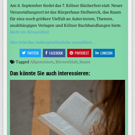
Am 6. September findet das 7. Kölner Bücherfest statt. Neuer
Veranstaltungsort ist das Bürgerhaus Stollwerck, das Raum
für eine noch größere Vielfalt an Autor:innen, Themen,
unabhängigen Verlagen und Kölner Buchhandlungen biete.
Mehr im Börsenblatt
Hier jetzt das Außergewöhnliche auswählen …
TWITTER
FACEBOOK
PINTEREST
LINKEDIN
Tagged
Allgemeines
,
Börsenblatt
,
Raum
Das könnte Sie auch interessieren: