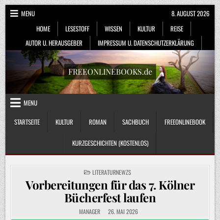
Skip
MENU
8. AUGUST 2026
to
HOME
LESESTOFF
WISSEN
KULTUR
REISE
content
AUTOR U. HERAUSGEBER
IMPRESSUM U. DATENSCHUTZERKLÄRUNG
FREEONLINEBOOKS.de
MENU
STARTSEITE
KULTUR
ROMAN
SACHBUCH
FREEONLINEBOOK
KURZGESCHICHTEN (KOSTENLOS)
POSTED
LITERATURNEWZS
IN
Vorbereitungen für das 7. Kölner
Bücherfest laufen
MANAGER
26. MAI 2026