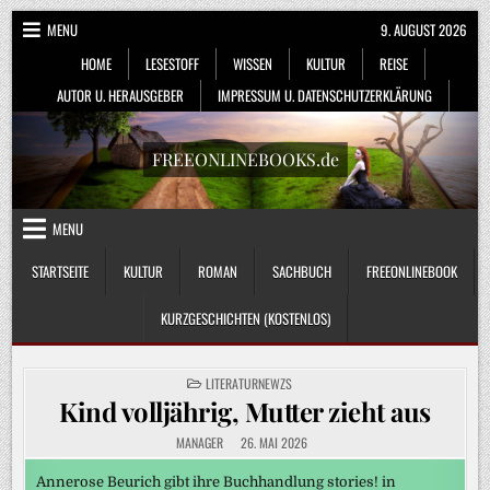
Skip
MENU
9. AUGUST 2026
to
HOME
LESESTOFF
WISSEN
KULTUR
REISE
content
AUTOR U. HERAUSGEBER
IMPRESSUM U. DATENSCHUTZERKLÄRUNG
FREEONLINEBOOKS.de
MENU
STARTSEITE
KULTUR
ROMAN
SACHBUCH
FREEONLINEBOOK
KURZGESCHICHTEN (KOSTENLOS)
POSTED
LITERATURNEWZS
IN
Kind volljährig, Mutter zieht aus
MANAGER
26. MAI 2026
Annerose Beurich gibt ihre Buchhandlung stories! in