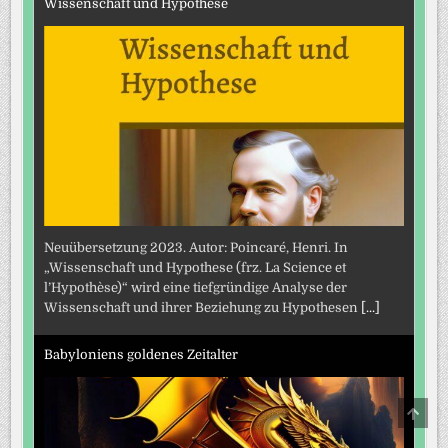
Wissenschaft und Hypothese
Neuübersetzung 2023. Autor: Poincaré, Henri. In
„Wissenschaft und Hypothese (frz. La Science et
l’Hypothèse)“ wird eine tiefgründige Analyse der
Wissenschaft und ihrer Beziehung zu Hypothesen
[...]
Babyloniens goldenes Zeitalter
SCRO
TO
TOP