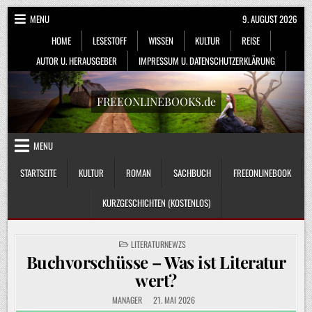
Skip
MENU
9. AUGUST 2026
to
HOME
LESESTOFF
WISSEN
KULTUR
REISE
content
AUTOR U. HERAUSGEBER
IMPRESSUM U. DATENSCHUTZERKLÄRUNG
FREEONLINEBOOKS.de
MENU
STARTSEITE
KULTUR
ROMAN
SACHBUCH
FREEONLINEBOOK
KURZGESCHICHTEN (KOSTENLOS)
POSTED
LITERATURNEWZS
IN
Buchvorschüsse – Was ist Literatur
wert?
MANAGER
21. MAI 2026