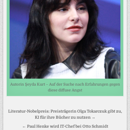
Autorin Şeyda Kurt – Auf der Suche nach Erfahrungen gegen
diese diffuse Angst
Beitragsnavigation
Literatur-Nobelpreis: Preisträgerin Olga Tokarczuk gibt zu,
KI für ihre Bücher zu nutzen →
← Paul Henke wird IT-Chef bei Otto Schmidt