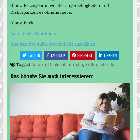
Glanz. Es zeige nur, welche Ungerechtigkeiten und
Diskrepanzen es ohnehin gebe.
Glanz, Berit
Zum: Deutschlandradio
Hier jetzt das Außergewöhnliche auswählen …
TWITTER
FACEBOOK
PINTEREST
LINKEDIN
Tagged
Autorin
,
Deutschlandradio
,
Kultur
,
Literatur
Das könnte Sie auch interessieren: