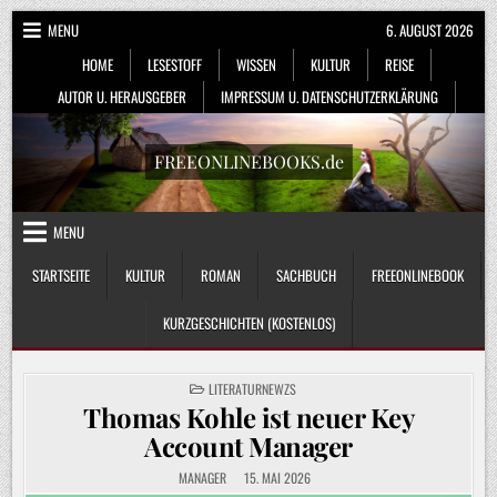
Skip
MENU
6. AUGUST 2026
to
HOME
LESESTOFF
WISSEN
KULTUR
REISE
content
AUTOR U. HERAUSGEBER
IMPRESSUM U. DATENSCHUTZERKLÄRUNG
FREEONLINEBOOKS.de
MENU
STARTSEITE
KULTUR
ROMAN
SACHBUCH
FREEONLINEBOOK
KURZGESCHICHTEN (KOSTENLOS)
POSTED
LITERATURNEWZS
IN
Thomas Kohle ist neuer Key
Account Manager
MANAGER
15. MAI 2026