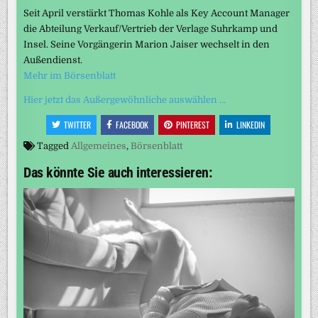
Seit April verstärkt Thomas Kohle als Key Account Manager
die Abteilung Verkauf/Vertrieb der Verlage Suhrkamp und
Insel. Seine Vorgängerin Marion Jaiser wechselt in den
Außendienst.
Mehr im Börsenblatt
Hier jetzt das Außergewöhnliche auswählen …
TWITTER
FACEBOOK
PINTEREST
LINKEDIN
Tagged
Allgemeines
,
Börsenblatt
Das könnte Sie auch interessieren: