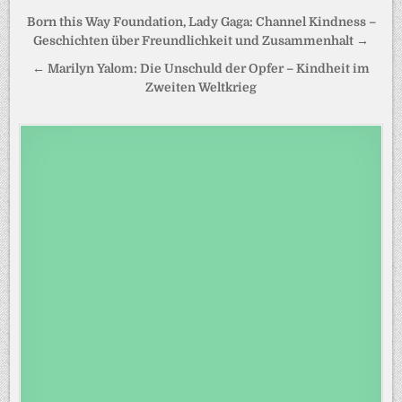
Beitragsnavigation
Born this Way Foundation, Lady Gaga: Channel Kindness –
Geschichten über Freundlichkeit und Zusammenhalt →
← Marilyn Yalom: Die Unschuld der Opfer – Kindheit im
Zweiten Weltkrieg