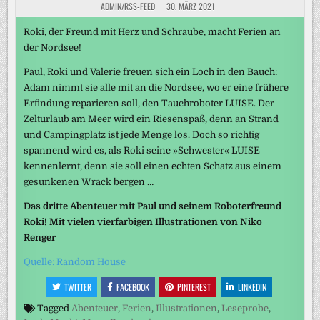
ADMIN/RSS-FEED
30. MÄRZ 2021
Roki, der Freund mit Herz und Schraube, macht Ferien an
der Nordsee!
Paul, Roki und Valerie freuen sich ein Loch in den Bauch:
Adam nimmt sie alle mit an die Nordsee, wo er eine frühere
Erfindung reparieren soll, den Tauchroboter LUISE. Der
Zelturlaub am Meer wird ein Riesenspaß, denn an Strand
und Campingplatz ist jede Menge los. Doch so richtig
spannend wird es, als Roki seine »Schwester« LUISE
kennenlernt, denn sie soll einen echten Schatz aus einem
gesunkenen Wrack bergen …
Das dritte Abenteuer mit Paul und seinem Roboterfreund
Roki! Mit vielen vierfarbigen Illustrationen von Niko
Renger
Quelle: Random House
TWITTER
FACEBOOK
PINTEREST
LINKEDIN
Tagged
Abenteuer
,
Ferien
,
Illustrationen
,
Leseprobe
,