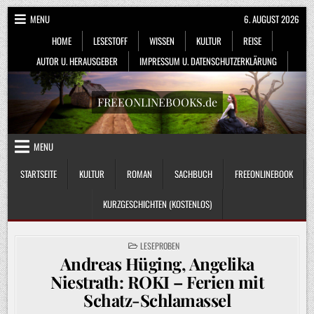
Skip
MENU
6. AUGUST 2026
to
HOME
LESESTOFF
WISSEN
KULTUR
REISE
content
AUTOR U. HERAUSGEBER
IMPRESSUM U. DATENSCHUTZERKLÄRUNG
FREEONLINEBOOKS.de
MENU
STARTSEITE
KULTUR
ROMAN
SACHBUCH
FREEONLINEBOOK
KURZGESCHICHTEN (KOSTENLOS)
POSTED
LESEPROBEN
IN
Andreas Hüging, Angelika
Niestrath: ROKI – Ferien mit
Schatz-Schlamassel