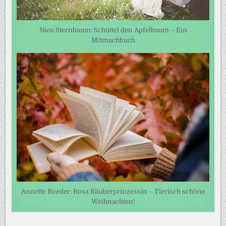
Nico Sternbaum: Schüttel den Apfelbaum – Ein
Mitmachbuch
Annette Roeder: Rosa Räuberprinzessin – Tierisch schöne
Weihnachten!