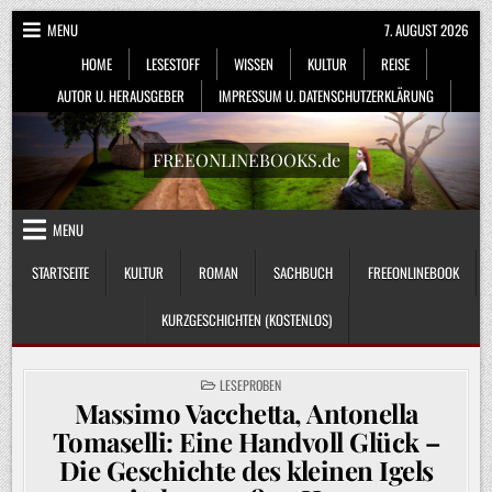
Skip
MENU
7. AUGUST 2026
to
HOME
LESESTOFF
WISSEN
KULTUR
REISE
content
AUTOR U. HERAUSGEBER
IMPRESSUM U. DATENSCHUTZERKLÄRUNG
FREEONLINEBOOKS.de
MENU
STARTSEITE
KULTUR
ROMAN
SACHBUCH
FREEONLINEBOOK
KURZGESCHICHTEN (KOSTENLOS)
POSTED
LESEPROBEN
IN
Massimo Vacchetta, Antonella
Tomaselli: Eine Handvoll Glück –
Die Geschichte des kleinen Igels