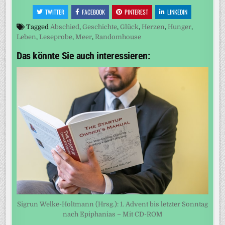
TWITTER
FACEBOOK
PINTEREST
LINKEDIN
Tagged
Abschied
,
Geschichte
,
Glück
,
Herzen
,
Hunger
,
Leben
,
Leseprobe
,
Meer
,
Randomhouse
Das könnte Sie auch interessieren:
Sigrun Welke-Holtmann (Hrsg.): 1. Advent bis letzter Sonntag
nach Epiphanias – Mit CD-ROM