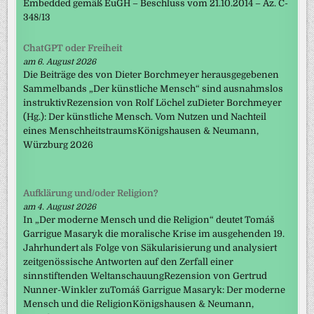
Embedded gemäß EuGH – Beschluss vom 21.10.2014 – Az. C-
348/13
ChatGPT oder Freiheit
am 6. August 2026
Die Beiträge des von Dieter Borchmeyer herausgegebenen
Sammelbands „Der künstliche Mensch“ sind ausnahmslos
instruktivRezension von Rolf Löchel zuDieter Borchmeyer
(Hg.): Der künstliche Mensch. Vom Nutzen und Nachteil
eines MenschheitstraumsKönigshausen & Neumann,
Würzburg 2026
Aufklärung und/oder Religion?
am 4. August 2026
In „Der moderne Mensch und die Religion“ deutet Tomáš
Garrigue Masaryk die moralische Krise im ausgehenden 19.
Jahrhundert als Folge von Säkularisierung und analysiert
zeitgenössische Antworten auf den Zerfall einer
sinnstiftenden WeltanschauungRezension von Gertrud
Nunner-Winkler zuTomáš Garrigue Masaryk: Der moderne
Mensch und die ReligionKönigshausen & Neumann,