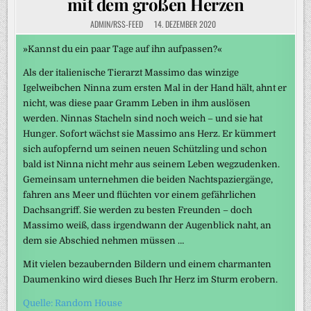
mit dem großen Herzen
ADMIN/RSS-FEED
14. DEZEMBER 2020
»Kannst du ein paar Tage auf ihn aufpassen?«
Als der italienische Tierarzt Massimo das winzige
Igelweibchen Ninna zum ersten Mal in der Hand hält, ahnt er
nicht, was diese paar Gramm Leben in ihm auslösen
werden. Ninnas Stacheln sind noch weich – und sie hat
Hunger. Sofort wächst sie Massimo ans Herz. Er kümmert
sich aufopfernd um seinen neuen Schützling und schon
bald ist Ninna nicht mehr aus seinem Leben wegzudenken.
Gemeinsam unternehmen die beiden Nachtspaziergänge,
fahren ans Meer und flüchten vor einem gefährlichen
Dachsangriff. Sie werden zu besten Freunden – doch
Massimo weiß, dass irgendwann der Augenblick naht, an
dem sie Abschied nehmen müssen …
Mit vielen bezaubernden Bildern und einem charmanten
Daumenkino wird dieses Buch Ihr Herz im Sturm erobern.
Quelle: Random House